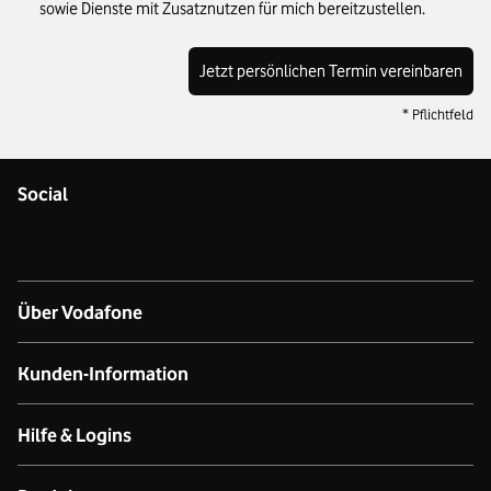
sowie Dienste mit Zusatznutzen für mich bereitzustellen.
Jetzt persönlichen Termin vereinbaren
* Pflichtfeld
Social
Über Vodafone
Über das Unternehmen
Kunden-Information
Unsere Netze
Kontakt für Geschäftskund:innen
Hilfe & Logins
Netzabdeckung Mobilfunk
Kontakt für Privatkund:innen