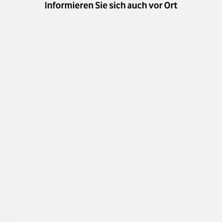
Informieren Sie sich auch vor Ort
Shop-Name
Adresse
Kölner Str. 96-100, 4