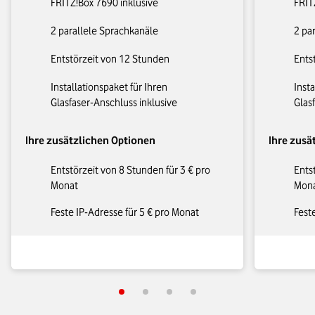
FRITZ!Box 7690 inklusive
FRIT
2 parallele Sprachkanäle
2 pa
Entstörzeit von 12 Stunden
Ents
Installationspaket für Ihren
Insta
Glasfaser-Anschluss inklusive
Glas
Ihre zusätzlichen Optionen
Ihre zusä
Entstörzeit von 8 Stunden für 3 € pro
Ents
Monat
Mon
Feste IP-Adresse für 5 € pro Monat
Fest