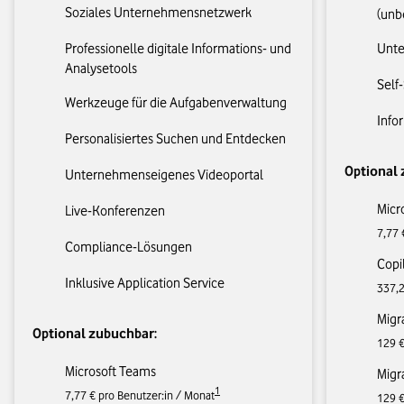
Soziales Unternehmensnetzwerk
(unb
Professionelle digitale Informations- und
Unte
Analysetools
Self
Werkzeuge für die Aufgabenverwaltung
Info
Personalisiertes Suchen und Entdecken
Optional 
Unternehmenseigenes Videoportal
Micr
Live-Konferenzen
7,77 
Compliance-Lösungen
Copil
Inklusive Application Service​
337,2
Migr
Optional zubuchbar:
129 €
Microsoft Teams
Migra
1
7,77 € pro Benutzer:in / Monat
129 €