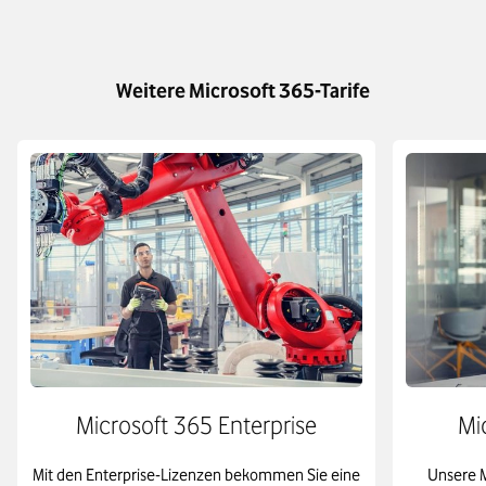
umstellen, ergänzen oder kombinieren. Melden Sie sich
einfach bei uns. Wir freuen uns auf Sie!
Weitere Microsoft 365-Tarife
Microsoft 365 Enterprise
Mi
Mit den Enterprise-Lizenzen bekommen Sie eine
Unsere M