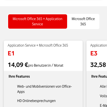
Microsoft Office 365 + Application
Microsoft Office
Service​
365
Application Service + Microsoft Office 365
Application
E1
E3
14,09 €
32,58
pro Benutzer:in / Monat
Ihre Features
Ihre Feat
Web- und Mobilversionen von Office-
Alle
Apps
Volls
HD Onlinebesprechungen
E-Ma