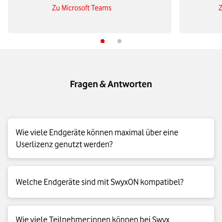
Zu Microsoft Teams
Z
Fragen & Antworten
Wie viele Endgeräte können maximal über eine
Userlizenz genutzt werden?
Sie nutzen mit einer Lizenz bis zu vier Endgeräte – z.B. SwyxIT
Welche Endgeräte sind mit SwyxON kompatibel?
(PC), DECT, Mobile App, Tischtelefon.
SwyxON unterstützt eine breite Auswahl an Telefonen und
Wie viele Teilnehmer:innen können bei Swyx