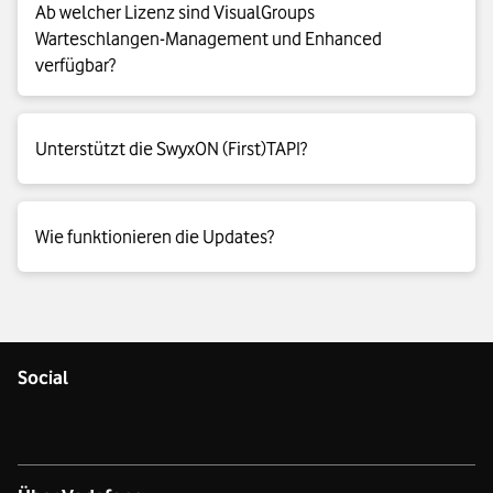
Der Teams Connector kann ab der Basic-Lizenz hinzugebucht
Ab welcher Lizenz sind VisualGroups
werden. Auch nur für die benötigte Menge an Personen.
Warteschlangen-Management und Enhanced
verfügbar?
In den Professional- und Premium-Lizenzen sind separat
Unterstützt die SwyxON (First)TAPI?
VisualGroups Warteschlangen-Management und VisualGroups
Enhanced (inklusive Reporting) optional hinzubuchbar.
Ja, TAPI wird bereits ab der Basic-Lizenz unterstützt.
Wie funktionieren die Updates?
Sie können individuell einstellen, ob Sie automatische
Updates erhalten oder einzelne Updates überspringen
möchten. Auch der Zeitpunkt für die Updates, die im
Social
Hintergrund installiert werden, kann bspw. auf Wochenend-
oder Abendzeiten gelegt werden. So wird die Nutzung von
SwyxON nicht beeinflusst.