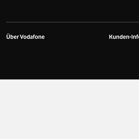
Über Vodafone
Kunden-Inf
Über das Unternehmen
Kontakt für G
Unsere Netze
Kontakt für P
Netzabdeckung Mobilfunk
Datenschutz
Verfügbarkeit Festnetz
Business Pre
Nachhaltigkeit
Enterprise Pl
Jobs & Karriere
Business-New
Vodafone Group
Preise & AGB
Darum Vodafone
Cookies
Barriere melden
Datenschutz-
Impressum
EU-Datenver