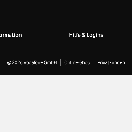
ormation
Hilfe & Logins
eschäftskund:innen
Produkt- & technischer Suppor
rivatkund:innen
Online-Hilfe
©
2026
Vodafone GmbH
Online-Shop
Produktinformationsblätter
Privatkunden
mium Stores
Kundenservice
enum e.V.
Infos zu Rechnungen
sletter
Login Firmenkundenportal
Business Blog (V-Hub)
Suche
Einstellungen
ordnung