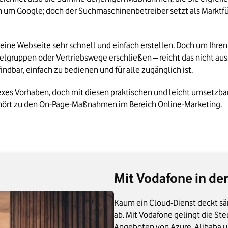
h um Google; doch der Suchmaschinenbetreiber setzt als Marktfüh
eine Webseite sehr schnell und einfach erstellen. Doch um Ihre
lgruppen oder Vertriebswege erschließen – reicht das nicht aus
findbar, einfach zu bedienen und für alle zugänglich ist.
exes Vorhaben, doch mit diesen praktischen und leicht umsetzbare
hört zu den On-Page-Maßnahmen im Bereich 
Online-Marketing
.
Mit Vodafone in de
Kaum ein Cloud-Dienst deckt s
ab. Mit Vodafone gelingt die St
Angeboten von Azure, Alibaba u