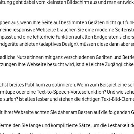
tung geht dabei vom kleinsten Bildschirm aus und man entwickelt
pen aus, wenn Ihre Seite auf bestimmten Geräten nicht gut funkt
 eine responsive Webseite brauchen Sie eine moderne Seitenstru
npasst und eine fehlerfreie Funktion auf allen Endgeräten sichers
ndgeräte anbieten (adaptives Design), müssen diese dann aber s
iedliche Nutzer:innen mit ganz verschiedenen Geräten und Betrie
ngen Ihre Webseite besucht wird, ist die leichte Zugänglichkeit 
lichst breites Publikum zu optimieren. Wenn zum Beispiel eine se
schirmlupe oder eine Text-to-Speech-Vorlesefunktion? Und wie seh
surfen? Ist alles lesbar und stehen die richtigen Text-Bild-El
t Ihrer Webseite achten Sie daher am Besten auf die folgenden 
Vermeiden Sie lange und komplizierte Sätze, um die Lesbarkeit d