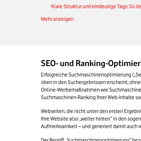
Klare Struktur und eindeutige Tags: So 
Mehr anzeigen
Keyword-SEO: So finden Sie den richtige
Technisches SEO optimieren: HTTPS, Per
Mehr Traffic durch Seeding und gezielte
SEO- und Ranking-Optimieru
Erfolgreiche Suchmaschinenoptimierung („Sear
oben in den Suchergebnissen erscheint, ohne d
Online-Werbemaßnahmen wie Suchmaschin
Suchmaschinen-Ranking Ihrer Web-Inhalte so
Webseiten, die nicht unter den ersten Ergebni
Ihre Website also „weiter hinten” in den sog
Aufmerksamkeit – und generiert damit auch 
Der Begriff „Suchmaschinenoptimierung” beze