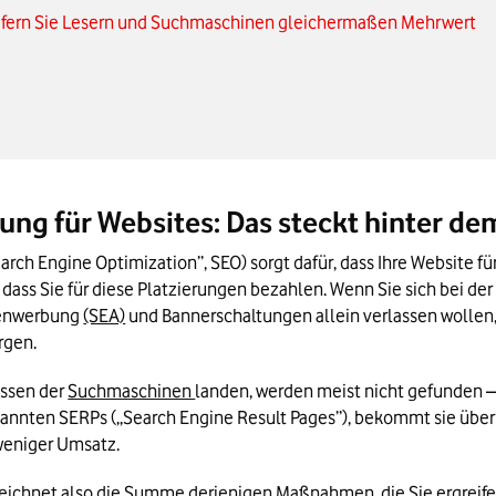
liefern Sie Lesern und Suchmaschinen gleichermaßen Mehrwert
n Fokus
formance und das richtige CMS
 Werbung: Externe Quellen Ihrer Online-Marketing-Strategie
ng für Websites: Das steckt hinter dem
ch Engine Optimization”, SEO) sorgt dafür, dass Ihre Website fü
ass Sie für diese Platzierungen bezahlen. Wenn Sie sich bei der
enwerbung 
(SEA)
 und Bannerschaltungen allein verlassen wollen, 
rgen.
ssen der 
Suchmaschinen 
landen, werden meist nicht gefunden – 
enannten SERPs („Search Engine Result Pages”), bekommt sie übe
weniger Umsatz. 
ichnet also die Summe derjenigen Maßnahmen, die Sie ergreifen 