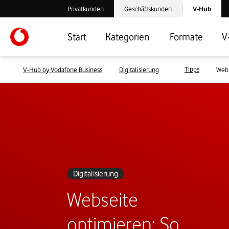
Laden der V-
Privatkunden
Geschäftskunden
V-Hub
Verlassen der V-Hub Webseite: Zum Privatkundenbereich
Verlassen der V-Hub Webseite: Zum 
Start
Kategorien
Formate
V
Tipps
V-Hub by Vodafone Business
Digitalisierung
Webs
Digitalisierung
Webseite
optimieren: So