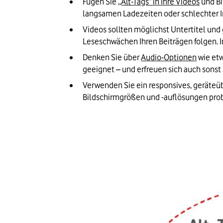
Fügen Sie 
„Alt-Tags“ in Ihre Videos
 und B
langsamen Ladezeiten oder schlechter In
Videos sollten möglichst Untertitel u
Leseschwächen Ihren Beiträgen folgen. 
Denken Sie über 
Audio-Optionen
 wie et
geeignet – und erfreuen sich auch sons
Verwenden Sie ein responsives, geräteübe
Bildschirmgrößen und -auflösungen pro