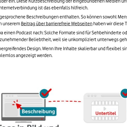
ilder ein. Diese Kurzbeschreibung der eingebundenen Medien unt
ternetverbindung ist das ebenfalls hilfreich.
nd gesprochene Beschreibungen enthalten. So können sowohl Men
In unserem 
Beitrag über barrierefreie Webseiten
 haben wir diese 
wa einen Podcast nach: Solche Formate sind für Sehbehinderte 
t zunehmender Beliebtheit, weil sie unkompliziert unterwegs ge
rgreifendes Design. Wenn Ihre Inhalte skalierbar und flexibel si
blemlos angezeigt werden.