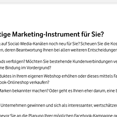
tige Marketing-Instrument für Sie?
g auf Social-Media-Kanälen noch neu für Sie? Scheuen Sie die 
len, deren Beantwortung Ihnen bei allen weiteren Entscheidungen
ok Ads verfolgen? Möchten Sie bestehende Kundenverbindungen v
ohne Bindung im Vordergrund?
oduktes in Ihrem eigenen Webshop erhöhen oder dieses mittels F
ook-Onlineshop verkaufen?
arken bekannter machen? Oder geht es Ihnen eher darum, eine b
hr Unternehmen gewinnen und sich als interessanter, wertschätze
en, bevor Sie an die Planung Ihrer möglichen Facebook-Kampagne g