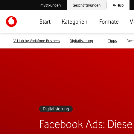
Laden der V-
Privatkunden
Geschäftskunden
V-Hub
Verlassen der V-Hub Webseite: Zum Privatkundenbereich
Verlassen der V-Hub Webseite: Zum 
Start
Kategorien
Formate
V
Tipps
V-Hub by Vodafone Business
Digitalisierung
Face
Digitalisierung
Facebook Ads: Diese