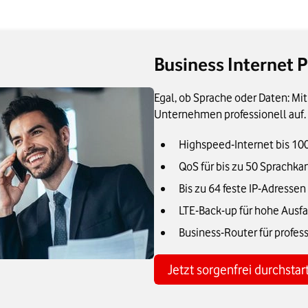
Business Internet P
Egal, ob Sprache oder Daten: Mit
Unternehmen professionell auf.
Highspeed-Internet bis 10
QoS für bis zu 50 Sprachka
Bis zu 64 feste IP-Adressen
LTE-Back-up für hohe Ausfa
Business-Router für profes
Jetzt sorgenfrei durchstar