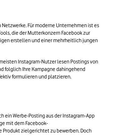
len Netzwerke. Für moderne Unternehmen ist es 
Tools, die der Mutterkonzern Facebook zur 
gen erstellen und einer mehrheitlich jungen 
Der Schwerpunkt von Instagram liegt auf Botschaften, die mit großen Bildern und wenig Text auskommen. Die meisten Instagram-Nutzer lesen Postings von 
und folglich Ihre Kampagne dahingehend 
fektiv formulieren und platzieren.
ch ein Werbe-Posting aus der Instagram-App 
eige mit dem Facebook-
 Produkt zielgerichtet zu bewerben. Doch 