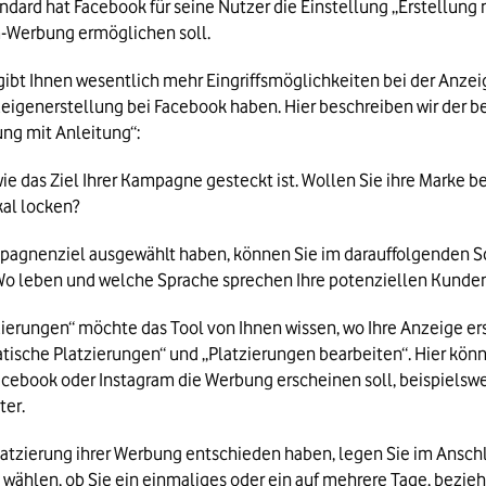
ndard hat Facebook für seine Nutzer die Einstellung „Erstellung mi
m-Werbung ermöglichen soll.
gibt Ihnen wesentlich mehr Eingriffsmöglichkeiten bei der Anzeige
zeigenerstellung bei Facebook haben. Hier beschreiben wir der be
ung mit Anleitung“:
, wie das Ziel Ihrer Kampagne gesteckt ist. Wollen Sie ihre Mark
kal locken?
pagnenziel ausgewählt haben, können Sie im darauffolgenden Sch
e? Wo leben und welche Sprache sprechen Ihre potenziellen Kunde
tzierungen“ möchte das Tool von Ihnen wissen, wo Ihre Anzeige er
ische Platzierungen“ und „Platzierungen bearbeiten“. Hier könn
acebook oder Instagram die Werbung erscheinen soll, beispielswei
ter.
Platzierung ihrer Werbung entschieden haben, legen Sie im Anschl
n wählen, ob Sie ein einmaliges oder ein auf mehrere Tage, bez