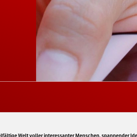
lfältige Welt voller interessanter Menschen, spannender Ide