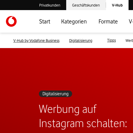
Laden der V-
Privatkunden
Geschäftskunden
V-Hub
Verlassen der V-Hub Webseite: Zum Privatkundenbereich
Verlassen der V-Hub Webseite: Zum 
Start
Kategorien
Formate
V
Tipps
V-Hub by Vodafone Business
Digitalisierung
Werb
Digitalisierung
Werbung auf
Instagram schalten: