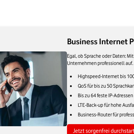
Business Internet P
Egal, ob Sprache oder Daten: Mit
Unternehmen professionell auf.
Highspeed-Internet bis 10
QoS für bis zu 50 Sprachka
Bis zu 64 feste IP-Adressen
LTE-Back-up für hohe Ausfa
Business-Router für profes
Jetzt sorgenfrei durchstar