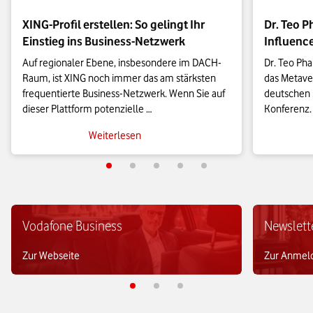
XING-Profil erstellen: So gelingt Ihr
Dr. Teo 
Einstieg ins Business-Netzwerk
Influenc
Auf regionaler Ebene, insbesondere im DACH-
Dr. Teo Pha
Raum, ist XING noch immer das am stärksten 
das Metaver
frequentierte Business-Netzwerk. Wenn Sie auf 
deutschen
dieser Plattform potenzielle 
Konferenz. 
Geschäftspartner:innen, Kund:innen, 
berichtet e
Weiterlesen
Mitarbeiter:innen oder Auftraggeber:innen 
Entwicklun
anziehen möchten, sollten Sie bei der 
Erstellung Ihres Profils einige grundlegende 
Mit der Delt
Dinge berücksichtigen.

Weiterbild
für das Web
LinkedIn mag weltweit verbreiteter und für 
internatio
Vodafone Business
Newslett
geschäftliche Verbindungen über die Grenzen 
LinkedIn al
Deutschlands hinaus konkurrenzlos sein. Doch 
war er als 
Zur Webseite
Zur Anmel
wenn es darum geht, in der unmittelbaren 
Onlinemark
Umgebung neue berufliche Beziehungen 
Gründer un
aufzubauen, führt weiterhin kaum ein Weg an 
Capital.

XING vorbei. Das 2003 gegründete 