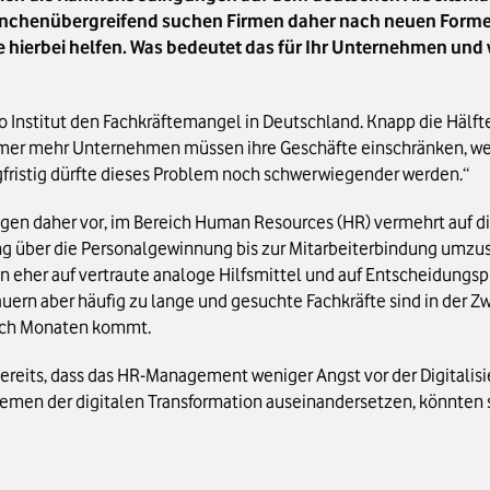
anchenübergreifend suchen Firmen daher nach neuen Formen
 hierbei helfen. Was bedeutet das für Ihr Unternehmen und 
o Institut den Fachkräftemangel in Deutschland. Knapp die Hälf
mmer mehr Unternehmen müssen ihre Geschäfte einschränken, weil
angfristig dürfte dieses Problem noch schwerwiegender werden.“
agen daher vor, im Bereich Human Resources (HR) vermehrt auf d
g über die Personalgewinnung bis zur Mitarbeiterbindung umz
 eher auf vertraute analoge Hilfsmittel und auf Entscheidungsp
auern aber häufig zu lange und gesuchte Fachkräfte sind in der 
nach Monaten kommt.
eits, dass das HR-Management weniger Angst vor der Digitalisie
Themen der digitalen Transformation auseinandersetzen, könnten