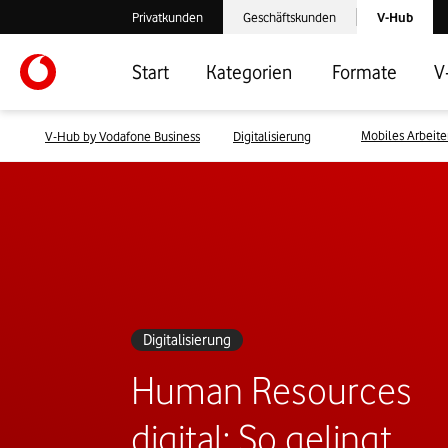
Laden der V-
Privatkunden
Geschäftskunden
V-Hub
Verlassen der V-Hub Webseite: Zum Privatkundenbereich
Verlassen der V-Hub Webseite: Zum 
Start
Kategorien
Formate
V
Mobiles Arbeit
V-Hub by Vodafone Business
Digitalisierung
Digitalisierung
Human Resources
digital: So gelingt