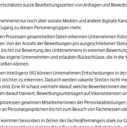
ertschätzen kurze Bearbeitungszeiten von Anfragen und Bewerbun
nehmend nur noch über soziale Medien und andere digitale Kanäle
Zugang zu diesen Personengruppen mehr.
lnen Prozessen gesammelten Daten erkennen Unternehmen frühze
en. Von der Anzahl der Bewerbungen pro ausgeschriebener Stelle 
 bis hin zur Bewertung des Unternehmens in externen Bewertungspo
 das eigene Unternehmen und erlauben Rückschlüsse, die in die V
ließen können.
 Intelligenz (KI) können Unternehmen Entscheidungen in der Pers
leichter zu erkennen. Dadurch werden vakante Stellen nicht meh
ind. Eine KI schaut vielmehr darauf, welche Bewerber:innen das i
um darauf trainiert, Bewerbungsunterlagen auf Inkonsistenzen un
prozessen gewinnen Mitarbeiter:innen der Personalabteilungen m
e an Personalgesprächen bis hin zum Besuch von Fachmessen ode
rs kommen besonders in Zeiten des Fachkräftemangels stark zur G