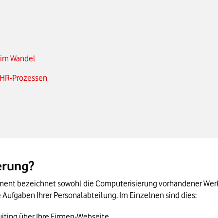
g im Wandel
n HR-Prozessen
ildung
Kürze
erung?
ent bezeichnet sowohl die Computerisierung vorhandener Werkze
 Aufgaben Ihrer Personalabteilung. Im Einzelnen sind dies:
uiting über Ihre Firmen-Webseite