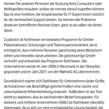
können Sie anderen Personen die Nutzung ihres Computers oder 
Mobilgerätes erlauben, sodass sie remote darauf zugreifen können. 
Das ist eine Funktion, die beispielsweise für IT-Expert:innen nützlich 
ist, die technischen Support leisten. Sie können die Probleme 
direkt am betroffenen Rechner lösen, ganz so als säßen sie direkt 
davor.
Zusätzlich ist FastViewer ein beliebtes Programm für Online-
Präsentationen, Schulungen und Teamzusammenarbeit, da es 
ermöglicht, dass mehrere Personen gleichzeitig einen Bildschirm 
sehen und interaktiv daran arbeiten. Die gleichnamige GmbH 
vertreibt und entwickelt das Programm FastViewer. Das 
Unternehmen wurde im Jahr 2006 in Neumarkt in der Oberpfalz 
gegründet und im Jahr 2021 von der Matrix42 AG übernommen.
Grundsätzlich eignet sich FastViewer für Unternehmen jeder Größe, 
da Kund:innen wie Beschäftige gleichermaßen eine rasche und 
unkomplizierte Fehlerbehebung erwartet.  Außerdem ist das Tool 
leicht zu skalieren, also an wechselnden Bedarf anzupassen. Für 
kleinere und mittlere Unternehmen (KMU) ist FastViewer ebenfalls 
interessant, da es sich um eine erschwingliche Lösung handelt, die 