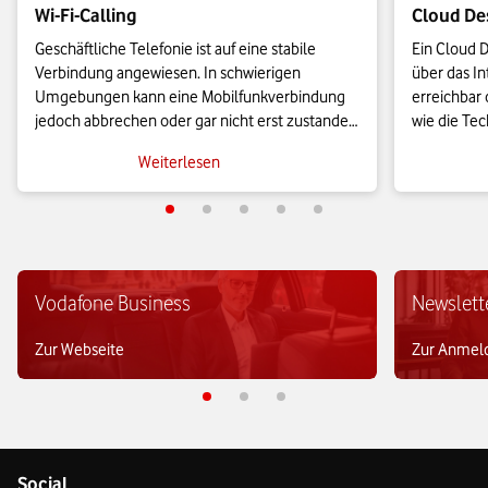
Wi-Fi-Calling
Cloud De
Geschäftliche Telefonie ist auf eine stabile 
Ein Cloud D
Verbindung angewiesen. In schwierigen 
über das Int
Umgebungen kann eine Mobilfunkverbindung 
erreichbar 
jedoch abbrechen oder gar nicht erst zustande 
wie die Tec
kommen. Sofern WLAN verfügbar ist, können 
Desktop, V
Weiterlesen
Sie alternativ Wi-Fi-Calling nutzen. Wie das 
welche Lös
funktioniert, erfahren Sie hier.
eignen.
Vodafone Business
Newslett
Zur Webseite
Zur Anmel
Social