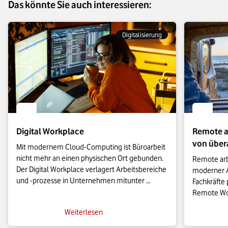
Das könnte Sie auch interessieren:
Digitalisierung
Digital Workplace
Remote ar
von übera
Mit modernem Cloud-Computing ist Büroarbeit 
nicht mehr an einen physischen Ort gebunden. 
Remote arbe
Der Digital Workplace verlagert Arbeitsbereiche 
moderner A
und -prozesse in Unternehmen mitunter 
Fachkräfte p
komplett in die digitale Sphäre und ersetzt den 
Remote Work
traditionellen Büroarbeitsplatz. Doch was heißt 
neuen Herau
Weiterlesen
das genau?
Remote-Arbe
nachhaltig 