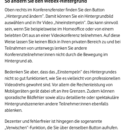
So ändern Sie den Webex-Hintergrund
Oben rechts im Konferenzfenster finden Sie den Button 
„Hintergrund ändern”. Damit können Sie ein Hintergrundbild 
auswählen und in Ihr Video „hineinstempeln”. Das kann sinnvoll 
sein, wenn Sie beispielsweise im Homeoffice oder von einem 
belebten Ort aus an einer Videokonferenz teilnehmen. Auf diese 
Weise lassen Sie keinen Blick in Ihren privaten Bereich zu und bei 
Teilnahmen von unterwegs lenken Sie andere 
Konferenzteilnehmer:innen nicht durch die Bewegung im 
Hintergrund ab.
Bedenken Sie aber, dass das „Einstempeln” des Hintergrundes 
nicht so gut funktioniert, wie Sie es vielleicht von professionellen 
Videodrehs gewohnt sind. Vor allem die Rechenleistung von 
Mobilgeräten gerät dabei oft an ihre Grenzen. Zudem können 
sporadische Bildfehler sowie allzu detaillierte oder spektakuläre 
Hintergrundszenerien andere Teilnehmer:innen ebenfalls 
ablenken.
Dezenter und fehlerfreier ist hingegen die sogenannte 
„Verwischen”-Funktion, die Sie über denselben Button aufrufen. 