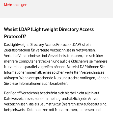
Mehr anzeigen
Vorteile von LDAP im Überblick
Herausforderungen von LDAP
Die Zukunft von LDAP
Was ist LDAP (Lightweight Directory Access
Die Alternativen zu LDAP
Protocol)?
Das Wichtigste zu LDAP in Kürze
Das Lightweight Directory Access Protocol (LDAP) ist ein 
Zugriffsprotokoll für verteilte Verzeichnisse in Netzwerken. 
Verteilte Verzeichnisse sind Verzeichnisstrukturen, die sich über 
mehrere Computer erstrecken und auf die üblicherweise mehrere 
Nutzer:innen parallel zugreifen können. Mittels LDAP können Sie 
Informationen innerhalb eines solchen verteilten Verzeichnisses 
abfragen. Wenn entsprechende Nutzungsrechte vorliegen, können 
Sie diese Informationen auch bearbeiten.
Der Begriff Verzeichnis beschränkt sich hierbei nicht allein auf 
Dateiverzeichnisse, sondern meint grundsätzlich jede Art von 
Verzeichnissen, die als Baumstruktur (hierarchisch) aufgebaut sind, 
beispielsweise Datenbanken mit Nutzernamen, -adressen und -