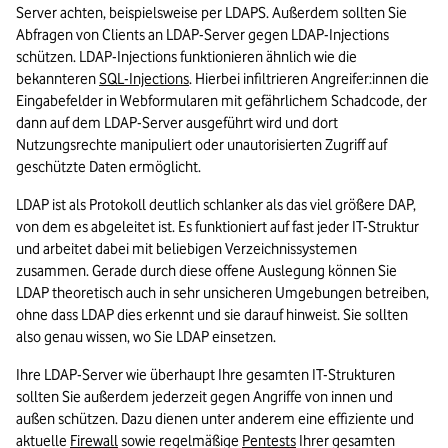
Server achten, beispielsweise per LDAPS. Außerdem sollten Sie 
Abfragen von Clients an LDAP-Server gegen LDAP-Injections 
schützen. LDAP-Injections funktionieren ähnlich wie die 
bekannteren 
SQL-Injections
. Hierbei infiltrieren Angreifer:innen die 
Eingabefelder in Webformularen mit gefährlichem Schadcode, der 
dann auf dem LDAP-Server ausgeführt wird und dort 
Nutzungsrechte manipuliert oder unautorisierten Zugriff auf 
geschützte Daten ermöglicht.
LDAP ist als Protokoll deutlich schlanker als das viel größere DAP, 
von dem es abgeleitet ist. Es funktioniert auf fast jeder IT-Struktur 
und arbeitet dabei mit beliebigen Verzeichnissystemen 
zusammen. Gerade durch diese offene Auslegung können Sie 
LDAP theoretisch auch in sehr unsicheren Umgebungen betreiben, 
ohne dass LDAP dies erkennt und sie darauf hinweist. Sie sollten 
also genau wissen, wo Sie LDAP einsetzen.
Ihre LDAP-Server wie überhaupt Ihre gesamten IT-Strukturen 
sollten Sie außerdem jederzeit gegen Angriffe von innen und 
außen schützen. Dazu dienen unter anderem eine effiziente und 
aktuelle 
Firewall
 sowie regelmäßige 
Pentests
 Ihrer gesamten 