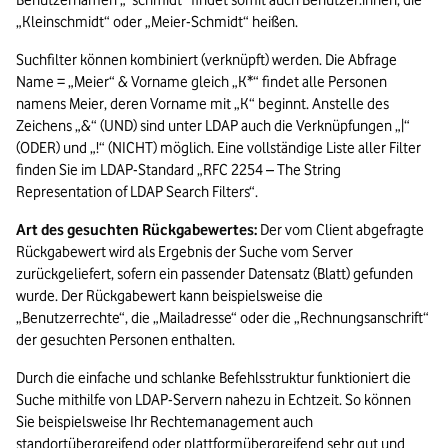
Benutzernamen „*schmidt“ findet somit auch Benutzer:innen, die 
„Kleinschmidt“ oder „Meier-Schmidt“ heißen.
Suchfilter können kombiniert (verknüpft) werden. Die Abfrage 
Name = „Meier“ & Vorname gleich „K*“ findet alle Personen 
namens Meier, deren Vorname mit „K“ beginnt. Anstelle des 
Zeichens „&“ (UND) sind unter LDAP auch die Verknüpfungen „|“ 
(ODER) und „!“ (NICHT) möglich. Eine vollständige Liste aller Filter 
finden Sie im LDAP-Standard „RFC 2254 – The String 
Representation of LDAP Search Filters“.
Art des gesuchten Rückgabewertes:
 Der vom Client abgefragte 
Rückgabewert wird als Ergebnis der Suche vom Server 
zurückgeliefert, sofern ein passender Datensatz (Blatt) gefunden 
wurde. Der Rückgabewert kann beispielsweise die 
„Benutzerrechte“, die „Mailadresse“ oder die „Rechnungsanschrift“ 
der gesuchten Personen enthalten.
Durch die einfache und schlanke Befehlsstruktur funktioniert die 
Suche mithilfe von LDAP-Servern nahezu in Echtzeit. So können 
Sie beispielsweise Ihr Rechtemanagement auch 
standortübergreifend oder plattformübergreifend sehr gut und 