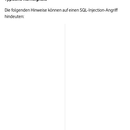
Die folgenden Hinweise können auf einen SQL-Injection-Angriff 
hindeuten:
Warnsignal
Viele Anfragen mit Zeichenfolg
wie 
, 
, 
 oder 
'
UNION
SELECT
--
Wiederholte Datenbankfehler
Ungewöhnlich lange Antwortze
Unerwartete Datenbankabfrag