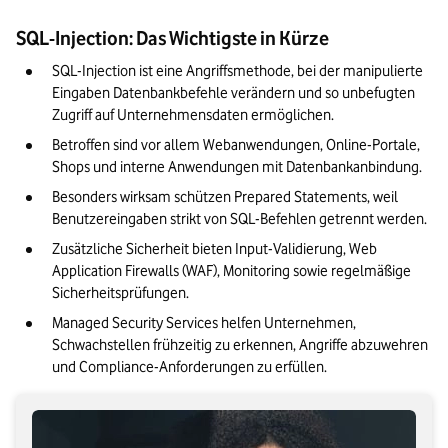
Input-Validierung: So verhindern Sie Code-Injection in
Formularen
SQL-Injection: Das Wichtigste in Kürze
Web Application Firewall (WAF) und Server-Security gegen
SQL-Injection ist eine Angriffsmethode, bei der manipulierte 
SQLi
Eingaben Datenbankbefehle verändern und so unbefugten 
Zugriff auf Unternehmensdaten ermöglichen.
KI-gestützte SQL-Injection-Angriffe: Automatisierung und
neue Bedrohungen
Betroffen sind vor allem Webanwendungen, Online-Portale, 
Shops und interne Anwendungen mit Datenbankanbindung.
SQL-Injection erkennen: Monitoring, Logs und Warnsignale
Besonders wirksam schützen Prepared Statements, weil 
Rechtliche Pflichten nach einem SQLi-Angriff: DSGVO und
Benutzereingaben strikt von SQL-Befehlen getrennt werden.
NIS2
Zusätzliche Sicherheit bieten Input-Validierung, Web 
Application Firewalls (WAF), Monitoring sowie regelmäßige 
Unser Fazit: SQL-Injection wirksam vorbeugen und Risiken
Sicherheitsprüfungen.
reduzieren
Managed Security Services helfen Unternehmen, 
Schwachstellen frühzeitig zu erkennen, Angriffe abzuwehren 
und Compliance-Anforderungen zu erfüllen.