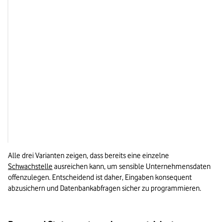
Indirekte Hinweise über Verhalten 
Niedrig
oder Zeit
Out-
of-
Band
DNS- oder HTTP-Verbindungen
Mittel
Alle drei Varianten zeigen, dass bereits eine einzelne 
Schwachstelle
 ausreichen kann, um sensible Unternehmensdaten 
offenzulegen. Entscheidend ist daher, Eingaben konsequent 
abzusichern und Datenbankabfragen sicher zu programmieren.