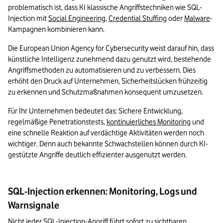
problematisch ist, dass KI klassische Angriffstechniken wie SQL-
Injection mit 
Social Engineering
, 
Credential Stuffing
 oder 
Malware
-
Kampagnen kombinieren kann.
Die European Union Agency for Cybersecurity weist darauf hin, dass 
künstliche Intelligenz zunehmend dazu genutzt wird, bestehende 
Angriffsmethoden zu automatisieren und zu verbessern. Dies 
erhöht den Druck auf Unternehmen, Sicherheitslücken frühzeitig 
zu erkennen und Schutzmaßnahmen konsequent umzusetzen.
Für Ihr Unternehmen bedeutet das: Sichere Entwicklung, 
regelmäßige Penetrationstests, 
kontinuierliches Monitoring
 und 
eine schnelle Reaktion auf verdächtige Aktivitäten werden noch 
wichtiger. Denn auch bekannte Schwachstellen können durch KI-
gestützte Angriffe deutlich effizienter ausgenutzt werden.
SQL-Injection erkennen: Monitoring, Logs und
Warnsignale
Nicht jeder SQL-Injection-Angriff führt sofort zu sichtbaren 