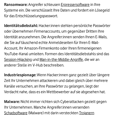
Ransomware: 
Angreifer schleusen 
Erpressersoftware
 in Ihre 
Systeme ein. Die verschlüsselt Ihre Daten und fordert ein Lösegeld 
für das Entschlüsselungspasswort.
Identitätsdiebstahl:
 Hacker:innen stehlen persönliche Passwörter 
oder übernehmen Firmenaccounts, um gegenüber Dritten Ihre 
Identität anzunehmen. Die Angreifer:innen senden Ihnen E-Mails, 
die Sie auf täuschend echte Anmeldeseiten für Ihren E-Mail-
Account, Ihr Amazon-Firmenkonto oder Ihren firmeneigenen 
YouTube-Kanal umleiten. Formen des Identitätsdiebstahls sind das 
Session-Hijacking
 und 
Man-in-the-Middle-Angriffe
, die wir an 
anderer Stelle im V-Hub beschreiben.
Industriespionage: 
Wenn Hacker:innen ganz gezielt über längere 
Zeit Ihr Unternehmen attackieren und dabei gleich über mehrere 
Kanäle versuchen, an Ihre Passwörter zu gelangen, liegt der 
Verdacht nahe, dass es ein Wettbewerber auf sie abgesehen hat.
Malware: 
Nicht immer richten sich Cyberattacken gezielt gegen 
Ihr Unternehmen. Manche Angreifer:innen versenden 
Schadsoftware
 (Malware) mit darin versteckten 
Trojanern