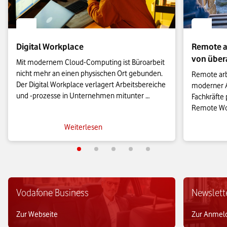
Digital Workplace
Remote ar
von übera
Mit modernem Cloud-Computing ist Büroarbeit 
nicht mehr an einen physischen Ort gebunden. 
Remote arbe
Der Digital Workplace verlagert Arbeitsbereiche 
moderner A
und -prozesse in Unternehmen mitunter 
Fachkräfte p
komplett in die digitale Sphäre und ersetzt den 
Remote Work
traditionellen Büroarbeitsplatz. Doch was heißt 
neuen Herau
Weiterlesen
das genau?
Remote-Arbe
nachhaltig 
In den verg
Verständnis
Digitalisie
Vodafone Business
Newslett
Arbeitgebe
Work zum fe
Zur Webseite
Zur Anmel
Berufswelt 