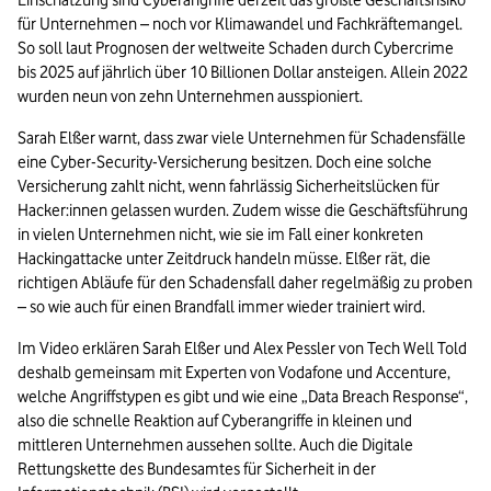
Einschätzung sind Cyberangriffe derzeit das größte Geschäftsrisiko 
für Unternehmen – noch vor Klimawandel und Fachkräftemangel.
So soll laut Prognosen der weltweite Schaden durch Cybercrime 
bis 2025 auf jährlich über 10 Billionen Dollar ansteigen. Allein 2022 
wurden neun von zehn Unternehmen ausspioniert.
Sarah Elßer warnt, dass zwar viele Unternehmen für Schadensfälle 
eine Cyber-Security-Versicherung besitzen. Doch eine solche 
Versicherung zahlt nicht, wenn fahrlässig Sicherheitslücken für 
Hacker:innen gelassen wurden. Zudem wisse die Geschäftsführung 
in vielen Unternehmen nicht, wie sie im Fall einer konkreten 
Hackingattacke unter Zeitdruck handeln müsse. Elßer rät, die 
richtigen Abläufe für den Schadensfall daher regelmäßig zu proben 
– so wie auch für einen Brandfall immer wieder trainiert wird.
Im Video erklären Sarah Elßer und Alex Pessler von Tech Well Told 
deshalb gemeinsam mit Experten von Vodafone und Accenture, 
welche Angriffstypen es gibt und wie eine „Data Breach Response“, 
also die schnelle Reaktion auf Cyberangriffe in kleinen und 
mittleren Unternehmen aussehen sollte. Auch die Digitale 
Rettungskette des Bundesamtes für Sicherheit in der 