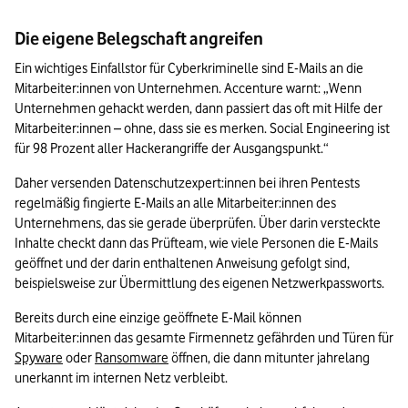
Die eigene Belegschaft angreifen
Ein wichtiges Einfallstor für Cyberkriminelle sind E-Mails an die 
Mitarbeiter:innen von Unternehmen. Accenture warnt: „Wenn 
Unternehmen gehackt werden, dann passiert das oft mit Hilfe der 
Mitarbeiter:innen – ohne, dass sie es merken. Social Engineering ist 
für 98 Prozent aller Hackerangriffe der Ausgangspunkt.“
Daher versenden Datenschutzexpert:innen bei ihren Pentests 
regelmäßig fingierte E-Mails an alle Mitarbeiter:innen des 
Unternehmens, das sie gerade überprüfen. Über darin versteckte 
Inhalte checkt dann das Prüfteam, wie viele Personen die E-Mails 
geöffnet und der darin enthaltenen Anweisung gefolgt sind, 
beispielsweise zur Übermittlung des eigenen Netzwerkpassworts.
Bereits durch eine einzige geöffnete E-Mail können 
Mitarbeiter:innen das gesamte Firmennetz gefährden und Türen für 
Spyware
 oder 
Ransomware
 öffnen, die dann mitunter jahrelang 
unerkannt im internen Netz verbleibt.