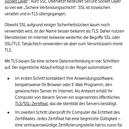
Socket Layer
“, kurz SSL. Übersetzt bedeutet Secure Socket Layer 
so viel wie „Sichere Verbindungsschicht“. SSL ist inzwischen 
veraltet und in TLS übergegangen. 
Obwohl SSL aufgrund einiger Sicherheitslücken kaum noch 
verwendet wird, ist der Name besser bekannt als TLS. Daher nutzen 
Dienstleister im Internet teilweise weiterhin die Begriffe SSL oder 
SSL/TLS. Tatsächlich verwenden sie aber zum Verschlüsseln meist 
TLS.
Mit TLS bauen Sie eine sichere Datenverbindung in vier Schritten 
auf. Der eigentliche Ablauf erfolgt in der Regel automatisiert.
Im ersten Schritt kontaktiert Ihre Anwendungssoftware, 
beispielsweise Ihr Browser oder E-Mail-Programm, den 
gewünschten Server im Internet. Als Antwort erhält Ihr 
Computer von diesem Server ein sogenanntes öffentliches 
TLS/SSL-Zertifikat
, das die Identität des Servers bestätigt.
Im zweiten Schritt überprüft Ihr Computer die Echtheit des 
Zertifikates. Jedes Zertifikat hat eine begrenzte Gültigkeit – 
eine vertrauenswürdige Zertifizierungsstelle hat es zuvor für 