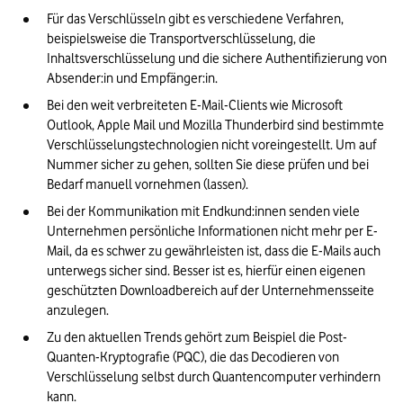
DSGVO-Richtlinien zur E-Mail-Verschlüsselung
Für das Verschlüsseln gibt es verschiedene Verfahren, 
beispielsweise die Transportverschlüsselung, die 
Alternative Ansätze und Zukunft der E-Mail-Sicherheit
Inhaltsverschlüsselung und die sichere Authentifizierung von 
Absender:in und Empfänger:in.
Unser Fazit zum Thema E-Mails verschlüsseln
Bei den weit verbreiteten E-Mail-Clients wie Microsoft 
Outlook, Apple Mail und Mozilla Thunderbird sind bestimmte 
Verschlüsselungstechnologien nicht voreingestellt. Um auf 
Nummer sicher zu gehen, sollten Sie diese prüfen und bei 
Bedarf manuell vornehmen (lassen).
Bei der Kommunikation mit Endkund:innen senden viele 
Unternehmen persönliche Informationen nicht mehr per E-
Mail, da es schwer zu gewährleisten ist, dass die E-Mails auch 
unterwegs sicher sind. Besser ist es, hierfür einen eigenen 
geschützten Downloadbereich auf der Unternehmensseite 
anzulegen.
Zu den aktuellen Trends gehört zum Beispiel die Post-
Quanten-Kryptografie (PQC), die das Decodieren von 
Verschlüsselung selbst durch Quantencomputer verhindern 
kann.