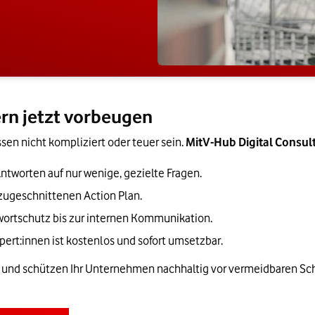
ern jetzt vorbeugen
n nicht kompliziert oder teuer sein. 
MitV-Hub Digital Consulti
tworten auf nur wenige, gezielte Fragen.
 zugeschnittenen Action Plan.
wortschutz bis zur internen Kommunikation.
pert:innen ist kostenlos und sofort umsetzbar.
– und schützen Ihr Unternehmen nachhaltig vor vermeidbaren Sch