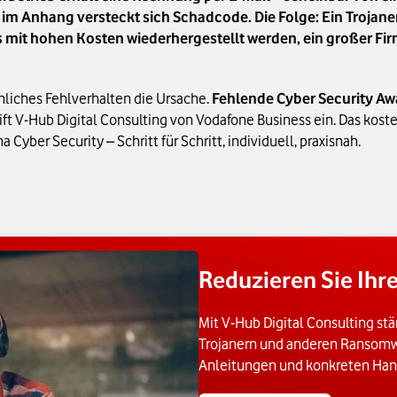
 im Anhang versteckt sich Schadcode. Die Folge: Ein Trojane
muss mit hohen Kosten wiederhergestellt werden, ein großer 
hliches Fehlverhalten die Ursache.
Fehlende Cyber Security Awa
reift V-Hub Digital Consulting von Vodafone Business ein. Das ko
ber Security – Schritt für Schritt, individuell, praxisnah.
Reduzieren Sie Ihre
Mit V-Hub Digital Consulting stä
Trojanern und anderen Ransomwar
Anleitungen und konkreten Han