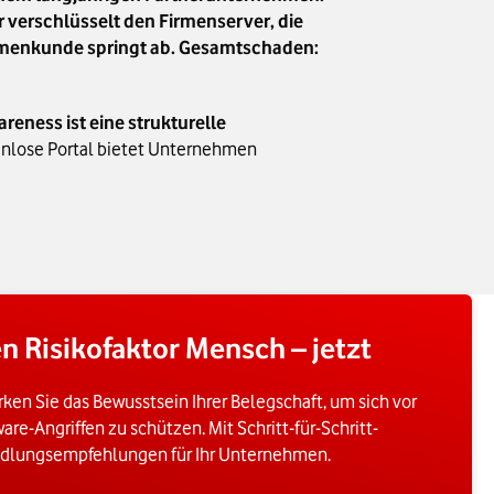
r verschlüsselt den Firmenserver, die
Firmenkunde springt ab. Gesamtschaden:
reness ist eine strukturelle
stenlose Portal bietet Unternehmen
n Risikofaktor Mensch – jetzt
rken Sie das Bewusstsein Ihrer Belegschaft, um sich vor
e-Angriffen zu schützen. Mit Schritt-für-Schritt-
dlungsempfehlungen für Ihr Unternehmen.