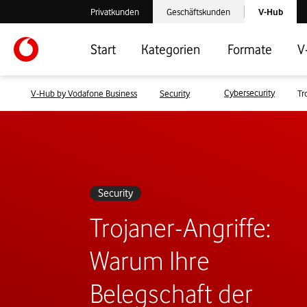
Laden der V-
Privatkunden
Geschäftskunden
V-Hub
Verlassen der V-Hub Webseite: Zum Privatkundenbereich
Verlassen der V-Hub Webseite: Zum 
Start
Kategorien
Formate
V
Cybersecurity
V-Hub by Vodafone Business
Security
Tr
Security
Trojaner-Angriffe:
Warum Ihre
Belegschaft der