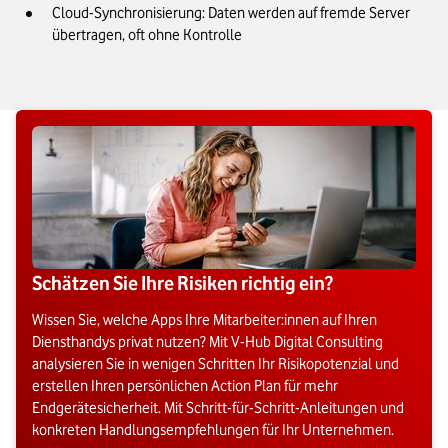
Cloud-Synchronisierung: Daten werden auf fremde Server
übertragen, oft ohne Kontrolle
Schätzen Sie Ihre Risiken richtig ein?
Wissen Sie, welche Apps Ihre Mitarbeiter:innen auf Ihren
Diensthandys privat nutzen? Mit V-Hub Digital Consulting
analysieren Sie in wenigen Schritten Ihr Risikopotenzial und
erstellen Ihren persönlichen Action Plan für mehr
Endgerätesicherheit. Mit Schritt-für-Schritt-Anleitungen und
konkreten Handlungsempfehlungen für Ihr Unternehmen.