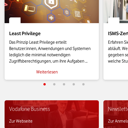
Least Privilege
ISMS-Zert
Das Prinzip Least Privilege erteilt 
Erfahren Si
Benutzer:innen, Anwendungen und Systemen 
abläuft. W
lediglich die minimal notwendigen 
gegeben se
Zugriffsberechtigungen, um ihre Aufgaben 
welche Stuf
auszuführen. Auf diese Weise können 
Nutzen hat
Weiterlesen
Unternehmen die Angriffsfläche für 
Zertifizier
Cyberbedrohungen erheblich reduzieren.
Beitrag.
Vodafone Business
Newslett
Zur Webseite
Zur Anmel