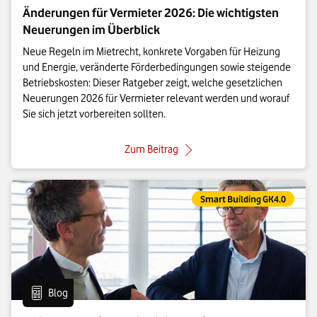
Änderungen für Vermieter 2026: Die wichtigsten
Neuerungen im Überblick
Neue Regeln im Mietrecht, konkrete Vorgaben für Heizung
und Energie, veränderte Förderbedingungen sowie steigende
Betriebskosten: Dieser Ratgeber zeigt, welche gesetzlichen
Neuerungen 2026 für Vermieter relevant werden und worauf
Sie sich jetzt vorbereiten sollten.
: Änderungen für Vermieter 202
Zum Beitrag
Eintrag gehört zur Kategorie:
Smart Building GK4.0
Eintrag vom Format:
Blog