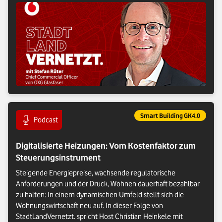
Eintrag gehört zur Kategorie:
Smart Building GK4.0
Eintrag vom Format:
Podcast
Digitalisierte Heizungen: Vom Kostenfaktor zum
Steuerungsinstrument
Steigende Energiepreise, wachsende regulatorische
Anforderungen und der Druck, Wohnen dauerhaft bezahlbar
zu halten: In einem dynamischen Umfeld stellt sich die
Wohnungswirtschaft neu auf. In dieser Folge von
StadtLandVernetzt. spricht Host Christian Heinkele mit