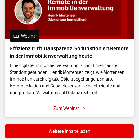
Eintrag vom Format:
Webinar
Effizienz trifft Transparenz: So funktioniert Remote
in der Immobilienverwaltung heute
Eine digitale Immobilienverwaltung ist nicht mehr an den
Standort gebunden. Henrik Mortensen zeigt, wie Mortensen
Immobilien durch digitale Objektbegehungen, smarte
Kommunikation und Gebäudesensorik eine effiziente und
überprüfbare Verwaltung auf Distanz realisiert.
: Effizienz trifft Transparenz:
Zum Webinar
Weitere Inhalte laden