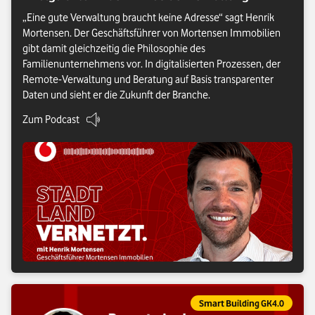
„Eine gute Verwaltung braucht keine Adresse“ sagt Henrik
Mortensen. Der Geschäftsführer von Mortensen Immobilien
gibt damit gleichzeitig die Philosophie des
Familienunternehmens vor. In digitalisierten Prozessen, der
Remote-Verwaltung und Beratung auf Basis transparenter
Daten und sieht er die Zukunft der Branche.
Zum Podcast
: Remote, effizient, transparent: Digitalisierung als Erfolgsfaktor i
Eintrag gehört zur Kategorie:
Smart Building GK4.0