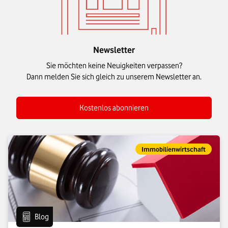
Newsletter
Sie möchten keine Neuigkeiten verpassen?
Dann melden Sie sich gleich zu unserem Newsletter an.
Kostenlos abonnieren
Eintrag gehört zur Kategorie:
Immobilienwirtschaft
Eintrag vom Format:
Blog