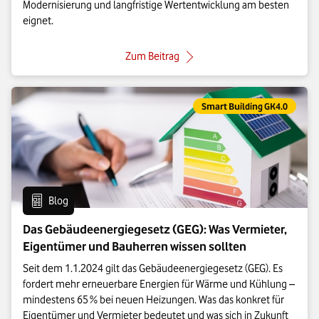
Modernisierung und langfristige Wertentwicklung am besten
eignet.
: Kabel oder Glasfaser: Welche 
Zum Beitrag
Eintrag gehört zur Kategorie:
Smart Building GK4.0
Eintrag vom Format:
Blog
Das Gebäudeenergiegesetz (GEG): Was Vermieter,
Eigentümer und Bauherren wissen sollten
Seit dem 1.1.2024 gilt das Gebäudeenergiegesetz (GEG). Es
fordert mehr erneuerbare Energien für Wärme und Kühlung –
mindestens 65 % bei neuen Heizungen. Was das konkret für
Eigentümer und Vermieter bedeutet und was sich in Zukunft