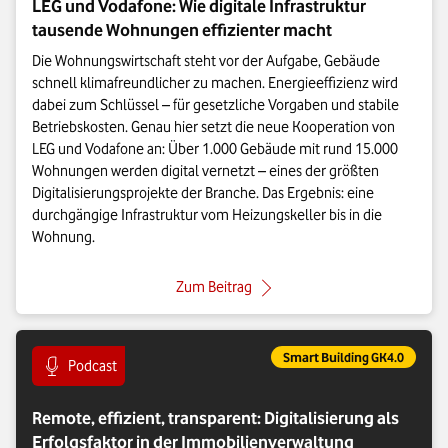
LEG und Vodafone: Wie digitale Infrastruktur
tausende Wohnungen effizienter macht
Die Wohnungswirtschaft steht vor der Aufgabe, Gebäude
schnell klimafreundlicher zu machen. Energieeffizienz wird
dabei zum Schlüssel – für gesetzliche Vorgaben und stabile
Betriebskosten. Genau hier setzt die neue Kooperation von
LEG und Vodafone an: Über 1.000 Gebäude mit rund 15.000
Wohnungen werden digital vernetzt – eines der größten
Digitalisierungsprojekte der Branche. Das Ergebnis: eine
durchgängige Infrastruktur vom Heizungskeller bis in die
Wohnung.
: LEG und Vodafone: Wie digital
Zum Beitrag
Eintrag gehört zur Kategorie:
Smart Building GK4.0
Eintrag vom Format:
Podcast
Remote, effizient, transparent: Digitalisierung als
Erfolgsfaktor in der Immobilienverwaltung