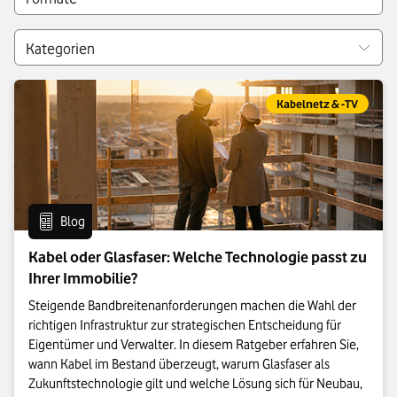
Filter:
Kategorien
Eintrag gehört zur Kate
Kabelnetz & -TV
Eintrag vom Format:
Blog
Kabel oder Glasfaser: Welche Technologie passt zu
Ihrer Immobilie?
Steigende Bandbreitenanforderungen machen die Wahl der
richtigen Infrastruktur zur strategischen Entscheidung für
Eigentümer und Verwalter. In diesem Ratgeber erfahren Sie,
wann Kabel im Bestand überzeugt, warum Glasfaser als
Zukunftstechnologie gilt und welche Lösung sich für Neubau,