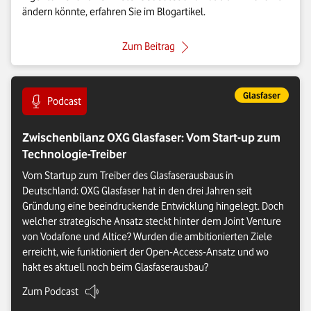
ändern könnte, erfahren Sie im Blogartikel.
: Das Gebäudeenergiegesetz (GE
Zum Beitrag
Eintrag gehört zu
Glasfaser
Eintrag vom Format:
Podcast
Zwischenbilanz OXG Glasfaser: Vom Start-up zum
Technologie-Treiber
Vom Startup zum Treiber des Glasfaserausbaus in
Deutschland: OXG Glasfaser hat in den drei Jahren seit
Gründung eine beeindruckende Entwicklung hingelegt. Doch
welcher strategische Ansatz steckt hinter dem Joint Venture
von Vodafone und Altice? Wurden die ambitionierten Ziele
erreicht, wie funktioniert der Open-Access-Ansatz und wo
hakt es aktuell noch beim Glasfaserausbau?
Zum Podcast
: Zwischenbilanz OXG Glasfaser: Vom Start-up zum Technologie-Tre