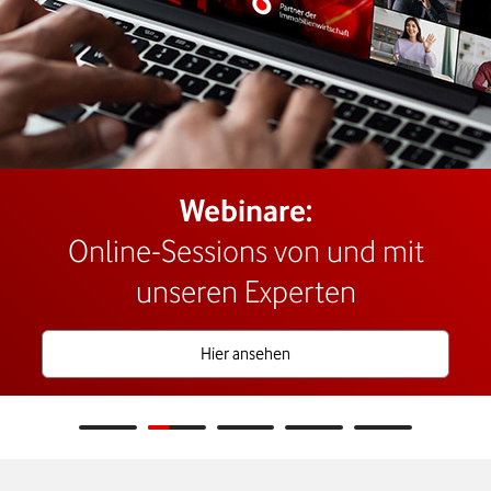
Webinare:
Online-Sessions von und mit
unseren Experten
Hier ansehen
Blog
Webinare
Podcast
Whitepaper
Veranstaltungen