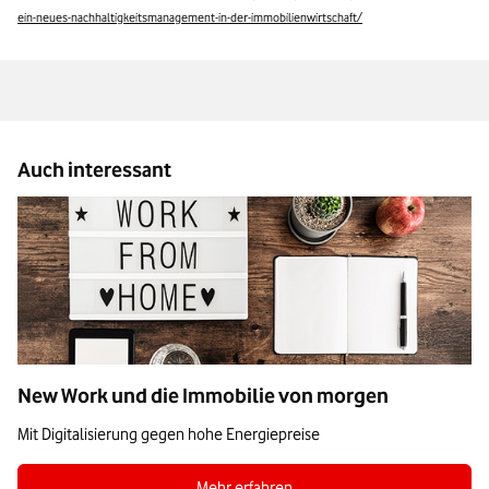
ein-neues-nachhaltigkeitsmanagement-in-der-immobilienwirtschaft/
Auch interessant
New Work und die Immobilie von morgen
Mit Digitalisierung gegen hohe Energiepreise
Zum Blogbeitrag New Work und die Immobi
Mehr erfahren