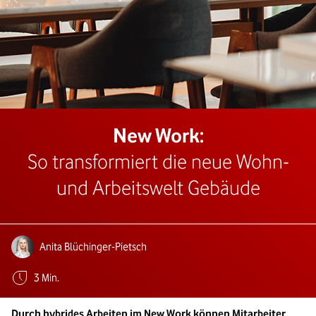
New Work:
So transformiert die neue Wohn-
und Arbeitswelt Gebäude
Autoren:
Anita Blüchinger-Pietsch
Geschätzte Lesezeit:
3 Min.
Durch hybrides Arbeiten im New Work können Mitarbeiter