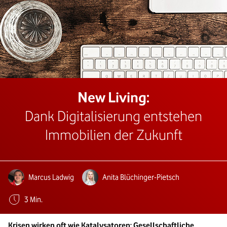
New Living:
Dank Digitalisierung entstehen
Immobilien der Zukunft
Autoren:
Marcus Ladwig
Anita Blüchinger-Pietsch
Geschätzte Lesezeit:
3 Min.
Krisen wirken oft wie Katalysatoren: Gesellschaftliche