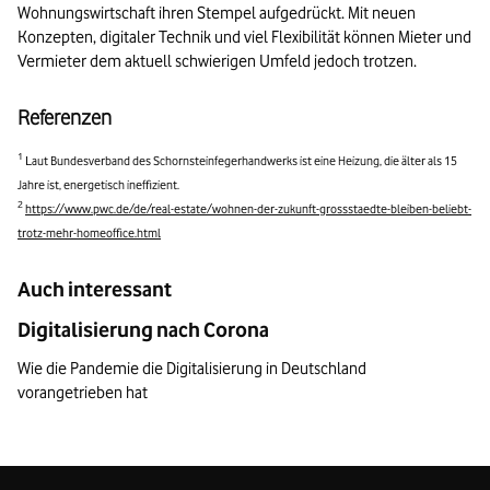
Wohnungswirtschaft ihren Stempel aufgedrückt. Mit neuen
Konzepten, digitaler Technik und viel Flexibilität können Mieter und
Vermieter dem aktuell schwierigen Umfeld jedoch trotzen.
Referenzen
1
Laut Bundesverband des Schornsteinfegerhandwerks ist eine Heizung, die älter als 15
Jahre ist, energetisch ineffizient.
2
https://www.pwc.de/de/real-estate/wohnen-der-zukunft-grossstaedte-bleiben-beliebt-
trotz-mehr-homeoffice.html
Auch interessant
Digitalisierung nach Corona
Wie die Pandemie die Digitalisierung in Deutschland
vorangetrieben hat