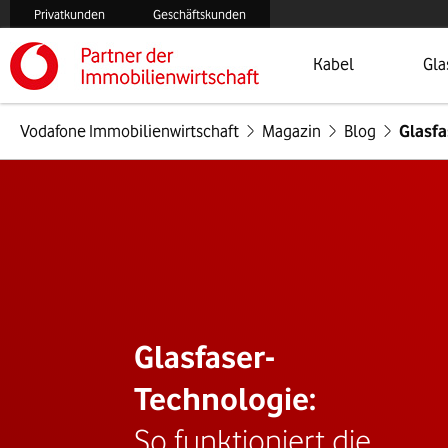
Privatkunden
Geschäftskunden
Öffnet Menü
Zur
Kabel
Gla
Vodafone Immobilienwirtschaft
Magazin
Blog
Glasfa
Glasfaser-
Technologie:
So funktioniert die