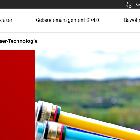
Be
 Seite
Öffnet Menü
Zur Sei
sfaser
Gebäudemanagement GK4.0
Bewoh
ser-Technologie