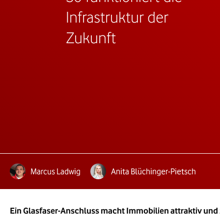
Infrastruktur der
Zukunft
Autoren:
te Lesezeit:
Marcus Ladwig
Anita Blüchinger-Pietsch
Ein Glasfaser-Anschluss macht Immobilien attraktiv und z