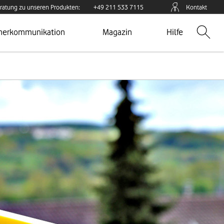
ratung zu unseren Produkten:
+49 211 533 7115
Kontakt
te
Zur Seite
Zur Seite
nerkommunikation
Magazin
Hilfe
Suche