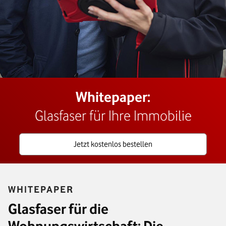
Whitepaper:
Glasfaser für Ihre Immobilie
kostenlos bestellen
Jetzt Whitepaper "Glasfaser für Ihre Immobilie" 
Jetzt kostenlos bestellen
WHITEPAPER
Glasfaser für die