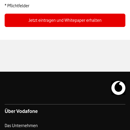
* Pflichtfelder
Jetzt eintragen und Whitepaper erhalten
Zur Vodafo
Über Vodafone
Das Unternehmen