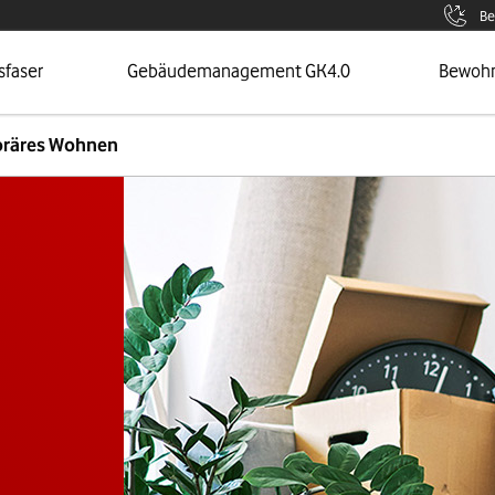
Be
 Seite
Öffnet Menü
Zur Sei
sfaser
Gebäudemanagement GK4.0
Bewoh
räres Wohnen