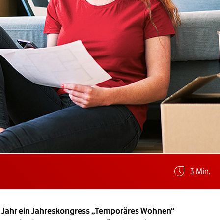
Geschätz
3 Min.
em Jahr ein Jahreskongress „Temporäres Wohnen“