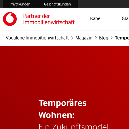
Privatkunden
Geschäftskunden
Öffnet Menü
Zur
Kabel
Gla
Vodafone Immobilienwirtschaft
Magazin
Blog
Tempo
Temporäres
Wohnen:
Ein Zukunftsmodell