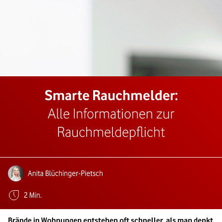
Smarte Rauchmelder:
Alle Informationen zur
Rauchmeldepflicht
Autoren:
Anita Blüchinger-Pietsch
Geschätzte Lesezeit:
2 Min.
Brände in Wohnungen entstehen oft schneller, als man denkt