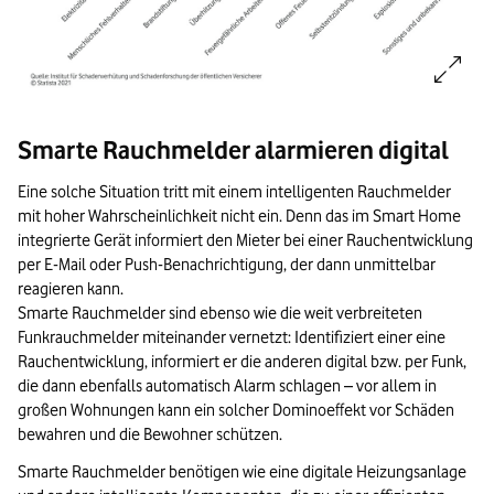
Bildinformationen:
Smarte Rauchmelder alarmieren digital
Verteilung der Brandursachen in Deutschland (2002–2020):
Eine solche Situation tritt mit einem intelligenten Rauchmelder
Zwischen 2002 und 2020 wurden Brandursachen in Deutschland untersuch
mit hoher Wahrscheinlichkeit nicht ein. Denn das im Smart Home
Quelle: Institut für Schadenverhütung und Schadenforschung, Statista
integrierte Gerät informiert den Mieter bei einer Rauchentwicklung
per E-Mail oder Push-Benachrichtigung, der dann unmittelbar
Ende der Bildinformationen.
reagieren kann.
Smarte Rauchmelder sind ebenso wie die weit verbreiteten
Funkrauchmelder miteinander vernetzt: Identifiziert einer eine
Rauchentwicklung, informiert er die anderen digital bzw. per Funk,
die dann ebenfalls automatisch Alarm schlagen – vor allem in
großen Wohnungen kann ein solcher Dominoeffekt vor Schäden
bewahren und die Bewohner schützen.
Smarte Rauchmelder benötigen wie eine digitale Heizungsanlage