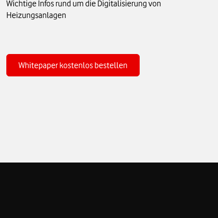
Wichtige Infos rund um die Digitalisierung von
Heizungsanlagen
Zum Whitepaper Digitalisierung von Heizungsanlagen
Whitepaper kostenlos bestellen