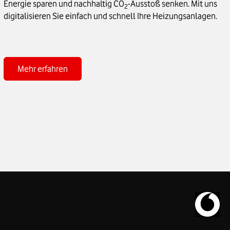
Energie sparen und nachhaltig CO
-Ausstoß senken. Mit uns
2
digitalisieren Sie einfach und schnell Ihre Heizungsanlagen.
Zum Produkt Heizungsprofi
Mehr erfahren
Zur Vodaf