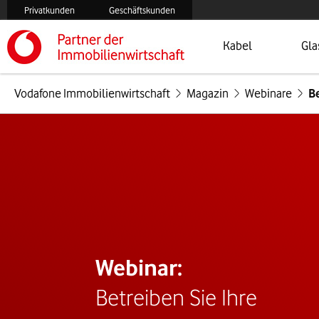
Privatkunden
Geschäftskunden
Öffnet Menü
Zur
Kabel
Gla
Vodafone Immobilienwirtschaft
Magazin
Webinare
Be
Webinar:
Betreiben Sie Ihre