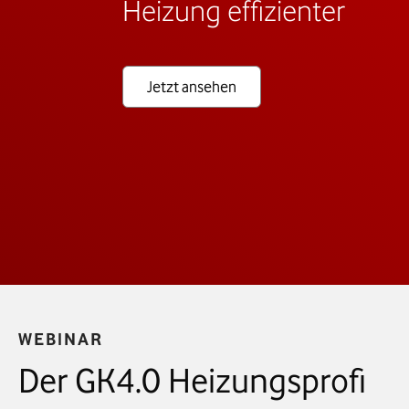
Heizung effizienter
Jetzt Aufzeichnung ansehen
Jetzt ansehen
WEBINAR
Der GK4.0 Heizungsprofi