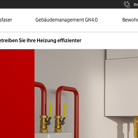
Be
 Seite
Öffnet Menü
Zur Sei
sfaser
Gebäudemanagement GK4.0
Bewoh
treiben Sie Ihre Heizung effizienter