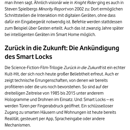
man ihnen sagt. Ähnlich visionär wie in
Knight Rider
ging es auch in
Steven Spielbergs
Minority Report
von 2002 zu: Dort ermöglichen
Schnittstellen die Interaktion mit digitalen Geräten, ohne dass
dafür ein Eingabegerät notwendig ist. Befehle werden stattdessen
zum Beispiel über Gesten erteilt. Auch das ist zwanzig Jahre später
bei intelligenten Geräten im Smart Home möglich.
Zurück in die Zukunft: Die Ankündigung
des Smart Locks
Die Science-Fiction-Film-Trilogie
Zurück in die Zukunft
ist ein echter
Kult-Hit, der sich noch heute großer Beliebtheit erfreut. Auch er
zeigt technische Errungenschaften, von denen wir bereits
profitieren oder die uns noch bevorstehen. So sind auf der
dreiteiligen Zeitreise von 1985 bis 2015 unter anderem
Hologramme und Drohnen im Einsatz. Und: Smart Locks – es
werden Türen per Fingerabdruck geöffnet. Ein schlüsselloser
Zugang zu smarten Häusern und Wohnungen ist heute bereits
Realität, gesteuert per App, Spracheingabe oder andere
Mechanismen.