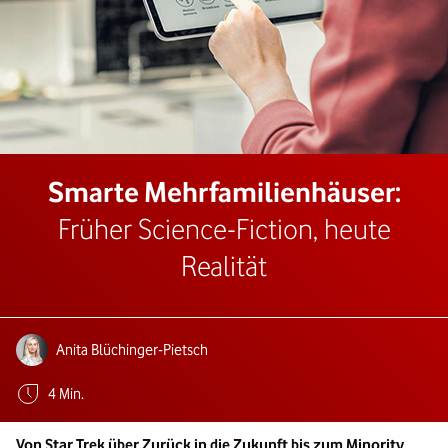
Smarte Mehrfamilienhäuser:
Früher Science-Fiction, heute
Realität
Autoren:
Anita Blüchinger-Pietsch
Geschätzte Lesezeit:
4 Min.
Von Star Trek über Zurück in die Zukunft bis zum Minority