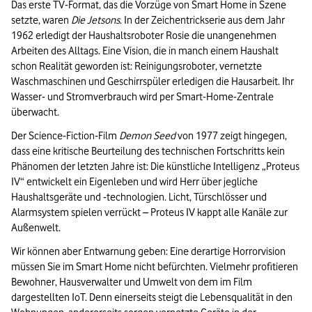
Das erste TV-Format, das die Vorzüge von Smart Home in Szene
setzte, waren
Die Jetsons
. In der Zeichentrickserie aus dem Jahr
1962 erledigt der Haushaltsroboter Rosie die unangenehmen
Arbeiten des Alltags. Eine Vision, die in manch einem Haushalt
schon Realität geworden ist: Reinigungsroboter, vernetzte
Waschmaschinen und Geschirrspüler erledigen die Hausarbeit. Ihr
Wasser- und Stromverbrauch wird per Smart-Home-Zentrale
überwacht.
Der Science-Fiction-Film
Demon Seed
von 1977 zeigt hingegen,
dass eine kritische Beurteilung des technischen Fortschritts kein
Phänomen der letzten Jahre ist: Die künstliche Intelligenz „Proteus
IV“ entwickelt ein Eigenleben und wird Herr über jegliche
Haushaltsgeräte und -technologien. Licht, Türschlösser und
Alarmsystem spielen verrückt – Proteus IV kappt alle Kanäle zur
Außenwelt.
Wir können aber Entwarnung geben: Eine derartige Horrorvision
müssen Sie im Smart Home nicht befürchten. Vielmehr profitieren
Bewohner, Hausverwalter und Umwelt von dem im Film
dargestellten IoT. Denn einerseits steigt die Lebensqualität in den