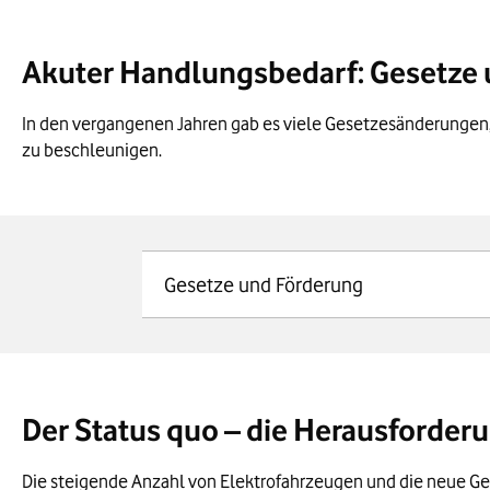
Akuter Handlungsbedarf: Gesetze
In den vergangenen Jahren gab es viele Gesetzesänderungen,
zu beschleunigen.
Gesetze und Förderung
Gebäude-Elektromobilitätsinf
In Neubauten oder bei größeren Renovierun
Der Status quo – die Herausforder
Ladeinfrastruktur für E-Autos.
Gebäudeenergiegesetz – GEG
Die steigende Anzahl von Elektrofahrzeugen und die neue Ge