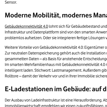
Quelle: KBA, Statista, PwC, Horváth & Partners
Sensor.
Ende der Bildinformationen.
Moderne Mobilität, modernes Man
Gebäudekonnektivität 4.0
lohnt sich für Gebäudebestand und
Infrastruktur und Datenplattform sind von den smarten An
problemlos aufsetzen. Oder sie integrieren fertige Lösungen v
Weitere Vorteile von Gebäudekonnektivität 4.0: Eigentümer od
Zur neutralen Datenspeicherung gehört auch die Installation 
gesammelten Daten – als Basis für anstehende Entscheidung
Im smarten Mehrfamilienhaus mit Gebäudekonnektivität 4.0 r
intelligent laden. Stichwort: Lastmanagement. Außerdem gib
Rolltore – damit der Verkehr vor und in Ihrer Immobilie sichere
E-Ladestationen im Gebäude: auf d
Der Ausbau von Ladeinfrastruktur ist eine Herausforderung. Abe
Immobilienwirtschaft empfehlen wir einen zukunftsfähigen, g