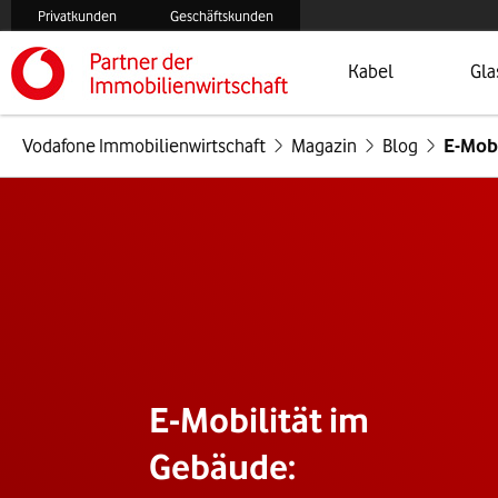
Privatkunden
Geschäftskunden
Öffnet Menü
Zur
Kabel
Gla
Vodafone Immobilienwirtschaft
Magazin
Blog
E-Mobi
E-Mobilität im
Gebäude: