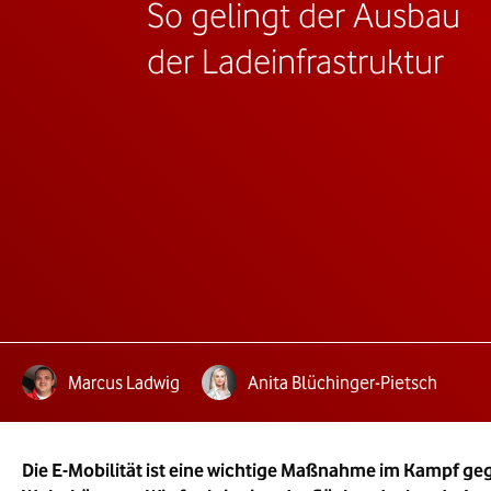
So gelingt der Ausbau
der Ladeinfrastruktur
Autoren:
te Lesezeit:
Marcus Ladwig
Anita Blüchinger-Pietsch
Die E-Mobilität ist eine wichtige Maßnahme im Kampf ge