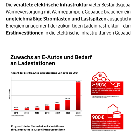
Die
veraltete elektrische Infrastruktur
vieler Bestandsgebäu
Seit 1. November 2020 ist das GEG in Kra
Wärmeversorgung mit Wärmepumpen. Gebäude brauchen eine mo
ungleichmäßige Stromlasten und Lastspitzen
ausgegliche
Erneuerbare-Energien-Gesetz
Energiemanagement der zukünftigen Ladeinfrastruktur – damit
Erstinvestitionen
in die elektrische Infrastruktur von Gebäud
Der Anteil erneuerbarer Energien an der S
Wärme-Kopplungs-Anlagen im Gebäudebes
EU-Energieeffizienz-Richtlini
In Häusern und Wohnungen bei Neuausrüstu
Bundesförderung für effizien
Seit 1. Januar 2021 werden verschiedene
Wohneigentumsmodernisier
Bild vergrößern:
Alle Eigentümer einer Wohnung haben Anspr