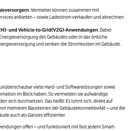
gieversorgern
. Vermieter können zusammen mit
ervices anbieten – sowie Ladestrom verkaufen und abrechnen
– z. B. beim Einzelhandel oder Hotel- und
H)- und Vehicle-to-Grid(V2G)-Anwendungen
. Dabei
uden
 Energieversorgung des Gebäudes oder in das örtliche
Energieversorgung und senken die Stromkosten im Gebäude.
 nun mit insgesamt 800 Millionen Euro
s unüberschaubar viele Hard- und Softwarelösungen sowie
omation im Blick haben. So vermeiden sie aufwändige
000 und Frankfurt rund 18.000.
sich durchsetzen. Das heißt: Es lohnt sich, direkt auf
er von mehreren Bausteinen der Gebäudekonnektivität – und die
äude auch als Ganzes effizienter.
ng.
Anwendungen offen – und funktioniert mit fast jedem Smart-