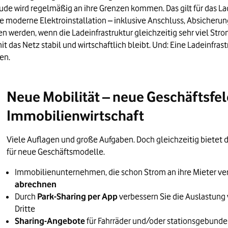
de wird regelmäßig an ihre Grenzen kommen. Das gilt für das La
ft. Alle Veränderungen und Neueinbauten müssen auf die Energi
derne Elektroinstallation – inklusive Anschluss, Absicherung
n werden, wenn die Ladeinfrastruktur gleichzeitig sehr viel Stro
 – EEG
 das Netz stabil und wirtschaftlich bleibt. Und: Eine Ladeinfra
en.
tromversorgung soll bis 2050 auf mindestens 80 Prozent steigen.
tand immer wichtiger.
Neue Mobilität – neue Geschäftsfel
e (EED)
Immobilienwirtschaft
ng, Modernisierung oder Gerätetausch dürfen nur noch fernabl
Viele Auflagen und große Aufgaben. Doch gleichzeitig bietet 
te Gebäude – BEG
für neue Geschäftsmodelle.
 Förderprogramme zur energetischen Sanierung von Wohn- und 
Immobilienunternehmen, die schon Strom an ihre Mieter v
abrechnen
ungsgesetz – WEMoG
Durch
Park-Sharing per App
verbessern Sie die Auslastung
Dritte
uch auf Einbau einer Lademöglichkeit für ein Elektrofahrzeug –
Sharing-Angebote
für Fahrräder und/oder stationsgebunde