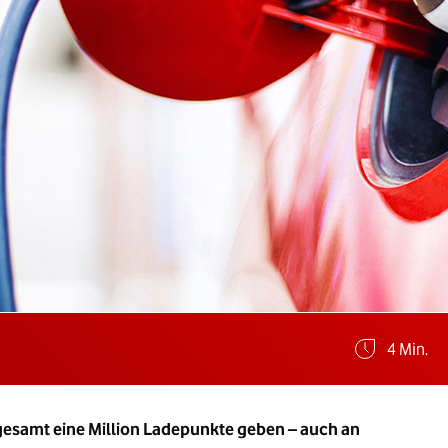
Geschätz
4 Min.
sgesamt eine Million Ladepunkte geben – auch an