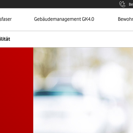
Be
 Seite
Öffnet Menü
Zur Sei
sfaser
Gebäudemanagement GK4.0
Bewoh
lität