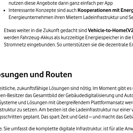
ktur vor Ort
nutzen diese Angebote dann ganz einfach per App
Interessante Konzepte sind auch
Kooperationen mit Ener
Energieunternehmen ihren Mietern Ladeinfrastruktur und S
nie der Aufbau von Ladepunkten an attraktiven Orten beschleunigt 
Etwas weiter in die Zukunft gedacht sind
Vehicle-to-Home(V2
Ladestationen für Elektroautos an Wohngebä
werden Fahrzeug-Akkus als kurzzeitige Energiespeicher in die
Stromnetz eingebunden. So unterstützen sie die dezentrale 
Millionen Euro aufgestockt – private Ladevorrichtungen werden
Lösungen und Routen
Jahr 2015 auf 365.262 im Jahr 2021.
n Ladestationen in Großstädten bis 2025 stark an.
eitliche, zukunftsfähige Lösungen sind nötig. Im Moment gibt e
ien-Besitzer das Gesamtbild der Gebäudedigitalisierung und Aut
punkte benötigen, Hamburg etwa 45.000, München 36.500, Köln 26.
Systeme und Lösungen mit übergreifendem Plattformansatz werden 
struktur zu setzen. Am besten ist die Ladeinfrastruktur nur ein
ose bis 2030 teil- oder vollelektrisch sein.
ngsschritten geplant. Das spart Zeit und Geld – und macht das Geb
unkt steht Privatpersonen und Wohnungsunternehmen zur Verfügu
 Sie umfasst die komplette digitale Infrastruktur, ist für alle 