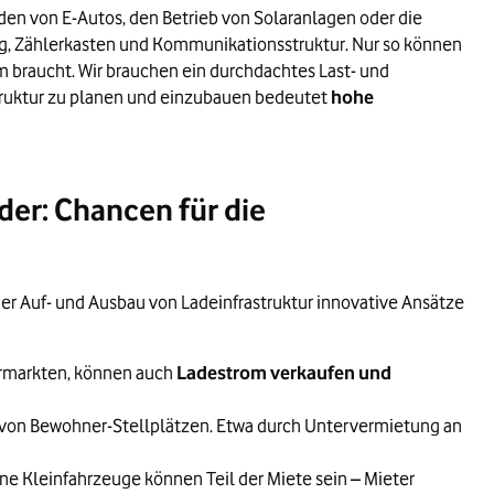
den von E-Autos, den Betrieb von Solaranlagen oder die
ebilanz eines Gebäudes abgestimmt werden.
, Zählerkasten und Kommunikationsstruktur. Nur so können
m braucht. Wir brauchen ein durchdachtes Last- und
struktur zu planen und einzubauen bedeutet
hohe
 Damit werden Photovoltaik- und Kraft-
der: Chancen für die
esbare Messgeräte eingebaut werden.
der Auf- und Ausbau von Ladeinfrastruktur innovative Ansätze
Nichtwohngebäuden gebündelt.
ermarkten, können auch
Ladestrom verkaufen und
 von Bewohner-Stellplätzen. Etwa durch Untervermietung an
 natürlich auf eigene Kosten.
ne Kleinfahrzeuge können Teil der Miete sein – Mieter