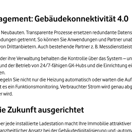
agement: Gebäudekonnektivität 4.0
 Neubauten. Transparente Prozesse ersetzen redundante Datens
wendungen getrennt. So können Sie Anwendungen und Partner u
on Drittanbietern. Auch bestehende Partner z. B. Messdienstleiste
er ihre Verwaltung behalten die Kontrolle über das System – und
und der Betrieb von 24/7-fähigen GK-Hubs und die Einrichtung ei
en.
egeln Sie nicht nur die Heizung automatisch oder warten die Au
t es ein Funktionsmonitoring, Verbrauchter Strom wird genau ab
r wird.
ie Zukunft ausgerichtet
r jede installierte Ladestation macht Ihre Immobilie attraktiver
anzheitlicher Ansatz bei der Gebäudedigitalisierung und -automa