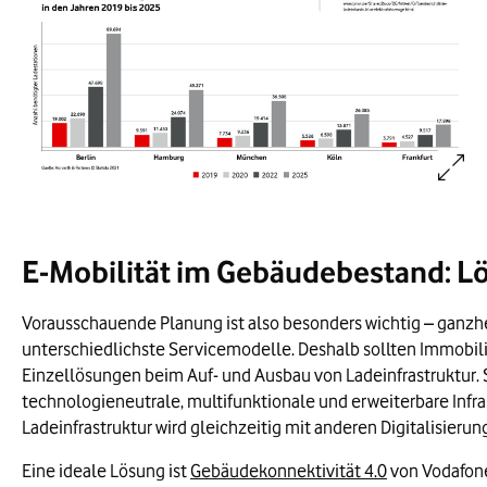
Förderrichtlinie Ladeinfrastru
Seit April 2021 wird mit der Förderrichtli
Gastgewerbe.
Förderprogramm für private 
Das Förderprogramm wurde um weitere 300 
gefördert.
Bildinformationen:
E-Mobilität im Gebäudebestand: 
Die Zahl der Elektroautos in Deutschland stieg von 18.948 im 
Parallel dazu steigt der prognostizierte Bedarf an öffentliche
Vorausschauende Planung ist also besonders wichtig – ganzh
unterschiedlichste Servicemodelle. Deshalb sollten Immobil
Berlin wird bis dahin voraussichtlich rund 89.000 neue Lade
Einzellösungen beim Auf- und Ausbau von Ladeinfrastruktur. 
technologieneutrale, multifunktionale und erweiterbare Infra
Über 9 % der Neuwagenzulassungen in Europa sollen laut Progn
Ladeinfrastruktur wird gleichzeitig mit anderen Digitalisieru
Ein staatlicher Investitionszuschuss von 900 Euro je Ladep
Eine ideale Lösung ist
Gebäudekonnektivität 4.0
von Vodafone.