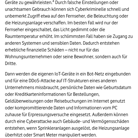
4
Geräte zu gewährleisten.
Durch falsche Einstellungen oder
„Home Entertainment“ steigt von 2,7 auf 15,1 Millionen Haushalte.
unachtsamen Gebrauch können sich Cyberkriminelle schnell und
Dargestellt sind Balkendiagramme mit Werten für 2020 (schwarz) und 
unbemerkt Zugriff etwa auf den Fernseher, die Beleuchtung oder
die Heizungsanlage verschaffen. Im besten Fall wird nur der
Quelle: Statista Digital Market Outlook, Stand: Mai 2021
Fernseher eingeschaltet, das Licht gedimmt oder die
Raumtemperatur erhöht. Im schlimmsten Fall haben sie Zugang zu
Ende der Bildinformationen.
anderen Systemen und sensiblen Daten. Dadurch entstehen
erhebliche finanzielle Schäden – nicht nur für das
Wohnungsunternehmen oder seine Bewohner, sondern auch für
Dritte.
Dann werden die eigenen IoT-Geräte in ein Bot-Netz eingebunden
und für eine DDoS-Attacke auf IT-Strukturen eines anderen
Unternehmens missbraucht, persönliche Daten wie Geburtsdatum
oder Kreditkarteninformationen für Bestellungen,
Geldüberweisungen oder Reisebuchungen im Internet genutzt
oder kompromittierende Daten und Informationen vom PC
zuhause für Erpressungsversuche eingesetzt. Außerdem können
durch eine Cyberattacke auch Gebäude- und Vermögensschäden
entstehen, wenn Sprinkleranlagen ausgelöst, die Heizungsanlage
überhitzt oder Smart Meter manipuliert werden.