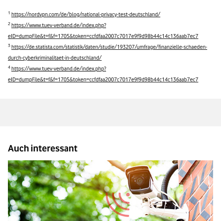
1
https://nordvpn.com/de/blog/national-privacy-test-deutschland/
2
https://www.tuev-verband.de/index.php?
eID=dumpFile&t=f&f=1705&token=ccfdfaa2007c7017e9f9d98b44c14c136aab7ec7
3
https://de.statista.com/statistik/daten/studie/193207/umfrage/finanzielle-schaeden-
durch-cyberkriminalitaet-in-deutschland/
4
https://www.tuev-verband.de/index.php?
eID=dumpFile&t=f&f=1705&token=ccfdfaa2007c7017e9f9d98b44c14c136aab7ec7
Auch interessant