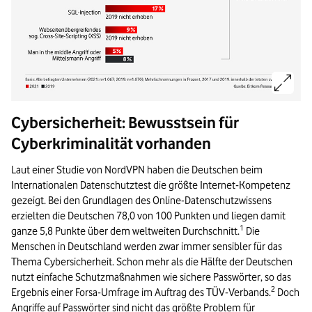
Bildinformationen:
Cybersicherheit: Bewusstsein für
Cyberkriminalität vorhanden
8 % der Unternehmen wurden 2021 durch Cyberangriffe geschädigt – 
Die häufigsten Schadensursachen waren Malware (31 %), DDoS-Angriffe 
Laut einer Studie von NordVPN haben die Deutschen beim
Internationalen Datenschutztest die größte Internet-Kompetenz
Weitere Schäden entstanden durch Passwortangriffe (18 %), Ransomware 
gezeigt. Bei den Grundlagen des Online-Datenschutzwissens
Dargestellt sind Vergleichswerte aus den Jahren 2021 (rot) und 2019
erzielten die Deutschen 78,0 von 100 Punkten und liegen damit
1
ganze 5,8 Punkte über dem weltweiten Durchschnitt.
Die
Mehrfachnennungen waren möglich.
Menschen in Deutschland werden zwar immer sensibler für das
Quelle: Bitkom Research 2021
Thema Cybersicherheit. Schon mehr als die Hälfte der Deutschen
nutzt einfache Schutzmaßnahmen wie sichere Passwörter, so das
Ende der Bildinformationen.
2
Ergebnis einer Forsa-Umfrage im Auftrag des TÜV-Verbands.
Doch
Angriffe auf Passwörter sind nicht das größte Problem für