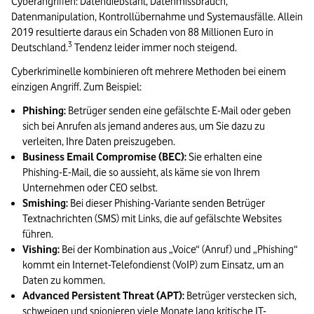
Cyberangriffen: Datendiebstahl, Datenmissbrauch,
Datenmanipulation, Kontrollübernahme und Systemausfälle. Allein
2019 resultierte daraus ein Schaden von 88 Millionen Euro in
3
Deutschland.
Tendenz leider immer noch steigend.
Cyberkriminelle kombinieren oft mehrere Methoden bei einem
einzigen Angriff. Zum Beispiel:
Phishing:
Betrüger senden eine gefälschte E-Mail oder geben
sich bei Anrufen als jemand anderes aus, um Sie dazu zu
verleiten, Ihre Daten preiszugeben.
Business Email Compromise (BEC):
Sie erhalten eine
Phishing-E-Mail, die so aussieht, als käme sie von Ihrem
Unternehmen oder CEO selbst.
Smishing:
Bei dieser Phishing-Variante senden Betrüger
Textnachrichten (SMS) mit Links, die auf gefälschte Websites
führen.
Vishing:
Bei der Kombination aus „Voice“ (Anruf) und „Phishing“
kommt ein Internet-Telefondienst (VoIP) zum Einsatz, um an
Daten zu kommen.
Advanced Persistent Threat (APT):
Betrüger verstecken sich,
schweigen und spionieren viele Monate lang kritische IT-