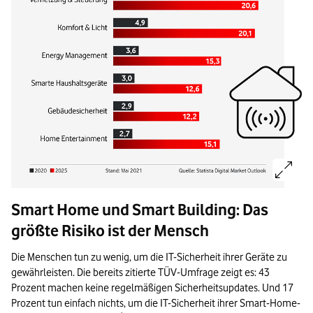
Bild vergrößern:
Bildinformationen:
Smart Home und Smart Building: Das
größte Risiko ist der Mensch
Geschätzte Entwicklung der Nutzung von Smart-Home-Anwendungen in
2020 nutzten 5, Millionen Haushalte „Vernetzung & Steuerung“, 2025 so
Die Menschen tun zu wenig, um die IT-Sicherheit ihrer Geräte zu
gewährleisten. Die bereits zitierte TÜV-Umfrage zeigt es: 43
„Komfort & Licht“ steigt von 4,9 auf 20,1 Millionen, „Energy Managemen
Prozent machen keine regelmäßigen Sicherheitsupdates. Und 17
„Smarte Haushaltsgeräte“ wachsen von 3,0 auf 12,6 Millionen, „Gebäude
Prozent tun einfach nichts, um die IT-Sicherheit ihrer Smart-Home-