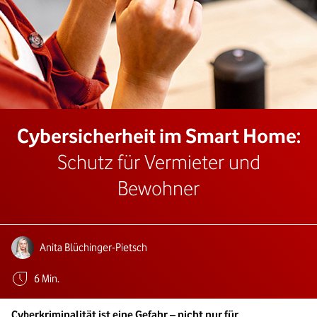
Cybersicherheit im Smart Home:
Schutz für Vermieter und
Bewohner
Autoren:
Anita Blüchinger-Pietsch
Geschätzte Lesezeit:
6 Min.
Cyberkriminalität ist eine Gefahr – nicht nur für