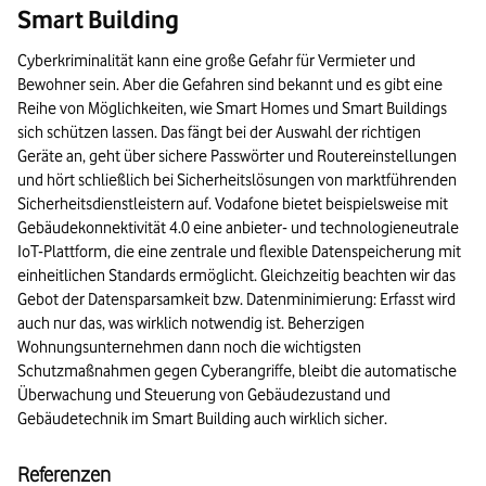
Cyberkriminalität in Deutschland: 2020 wurden 108.474 Fälle von der 
Smart Building
25 % der Menschen waren bereits Opfer von Cyberkriminalität. 86 % 
Cyberkriminalität kann eine große Gefahr für Vermieter und
39 % der Menschen verzichteten aus Sorge vor Angriffen auf den Ka
Bewohner sein. Aber die Gefahren sind bekannt und es gibt eine
Reihe von Möglichkeiten, wie Smart Homes und Smart Buildings
56 % der Nutzer sehen sich selbst in der Verantwortung für die Sicherhe
sich schützen lassen. Das fängt bei der Auswahl der richtigen
Illustrationen zeigen vernetzte Nutzer und Hacker in Wolken über W
Geräte an, geht über sichere Passwörter und Routereinstellungen
und hört schließlich bei Sicherheitslösungen von marktführenden
Quellen: u. a. Statista, Bitkom, BSI, NordVPN
Sicherheitsdienstleistern auf. Vodafone bietet beispielsweise mit
Ende der Bildinformationen.
Gebäudekonnektivität 4.0 eine anbieter- und technologieneutrale
IoT-Plattform, die eine zentrale und flexible Datenspeicherung mit
einheitlichen Standards ermöglicht. Gleichzeitig beachten wir das
Gebot der Datensparsamkeit bzw. Datenminimierung: Erfasst wird
auch nur das, was wirklich notwendig ist. Beherzigen
Wohnungsunternehmen dann noch die wichtigsten
Schutzmaßnahmen gegen Cyberangriffe, bleibt die automatische
Überwachung und Steuerung von Gebäudezustand und
Gebäudetechnik im Smart Building auch wirklich sicher.
Referenzen