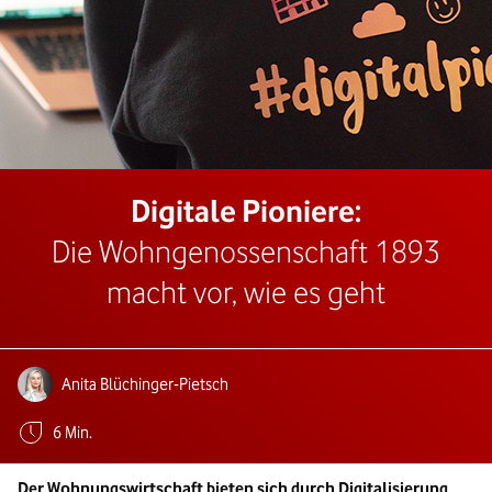
Digitale Pioniere:
Die Wohngenossenschaft 1893
macht vor, wie es geht
Autoren:
Anita Blüchinger-Pietsch
Geschätzte Lesezeit:
6 Min.
Der Wohnungswirtschaft bieten sich durch Digitalisierung