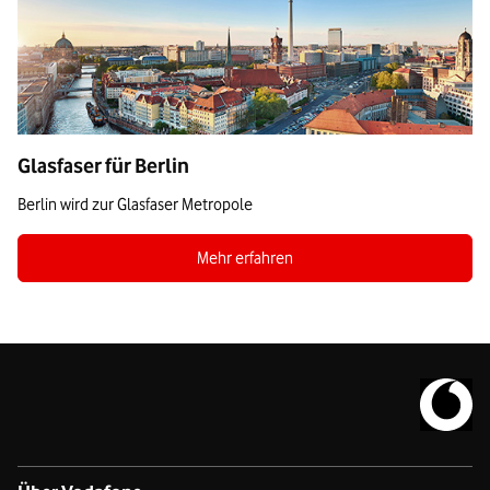
Glasfaser für Berlin
Berlin wird zur Glasfaser Metropole
Zum Blogbeitrag Glasfaser für Berlin
Mehr erfahren
Zur Vodafo