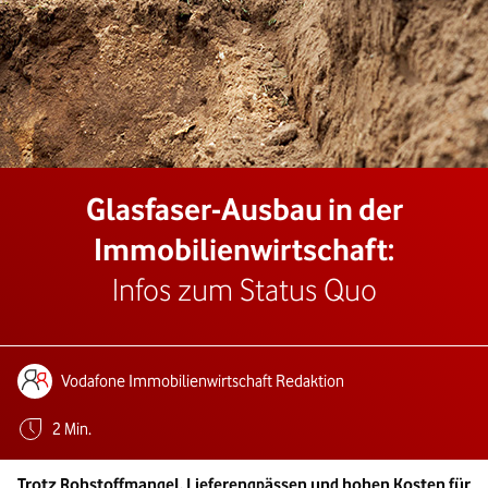
Glasfaser-Ausbau in der
Immobilienwirtschaft:
Infos zum Status Quo
Autoren:
Vodafone Immobilienwirtschaft Redaktion
Geschätzte Lesezeit:
2 Min.
Trotz Rohstoffmangel, Lieferengpässen und hohen Kosten für