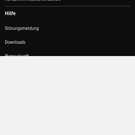
Hilfe
Störungsmeldung
Downloads
Planauskunft
FAQ
Vertrag kündigen
Vertriebspartner
Vertriebspartner verifizieren
Vertriebspartner werden