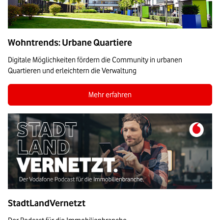
Wohntrends: Urbane Quartiere
Digitale Möglichkeiten fördern die Community in urbanen
Quartieren und erleichtern die Verwaltung
Zum Blogbeitrag Urbane Quartiere
Mehr erfahren
StadtLandVernetzt