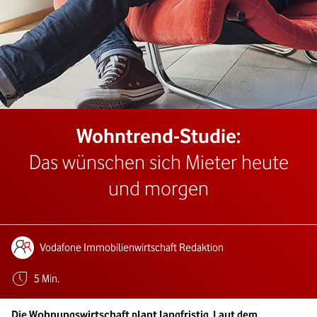
Wohntrend-Studie:
Das wünschen sich Mieter heute
und morgen
Autoren:
Vodafone Immobilienwirtschaft Redaktion
Geschätzte Lesezeit:
5 Min.
Die Wohnungswirtschaft plant langfristig. Laut dem