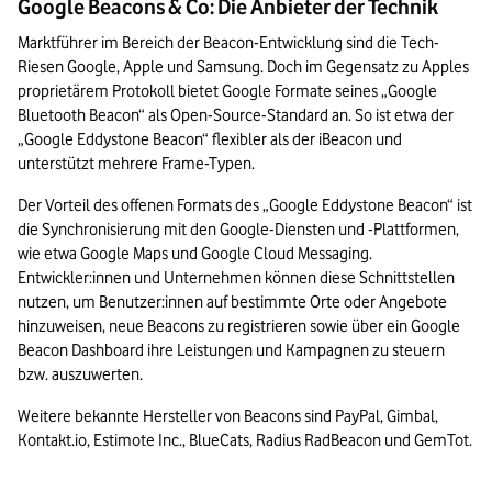
Google Beacons & Co: Die Anbieter der Technik
Marktführer im Bereich der Beacon-Entwicklung sind die Tech-
Riesen Google, Apple und Samsung. Doch im Gegensatz zu Apples 
proprietärem Protokoll bietet Google Formate seines „Google 
Bluetooth Beacon“ als Open-Source-Standard an. So ist etwa der 
„Google Eddystone Beacon“ flexibler als der iBeacon und 
unterstützt mehrere Frame-Typen.
Der Vorteil des offenen Formats des „Google Eddystone Beacon“ ist 
die Synchronisierung mit den Google-Diensten und -Plattformen, 
wie etwa Google Maps und Google Cloud Messaging. 
Entwickler:innen und Unternehmen können diese Schnittstellen 
nutzen, um Benutzer:innen auf bestimmte Orte oder Angebote 
hinzuweisen, neue Beacons zu registrieren sowie über ein Google 
Beacon Dashboard ihre Leistungen und Kampagnen zu steuern 
bzw. auszuwerten. 
Weitere bekannte Hersteller von Beacons sind PayPal, Gimbal, 
Kontakt.io, Estimote Inc., BlueCats, Radius RadBeacon und GemTot.