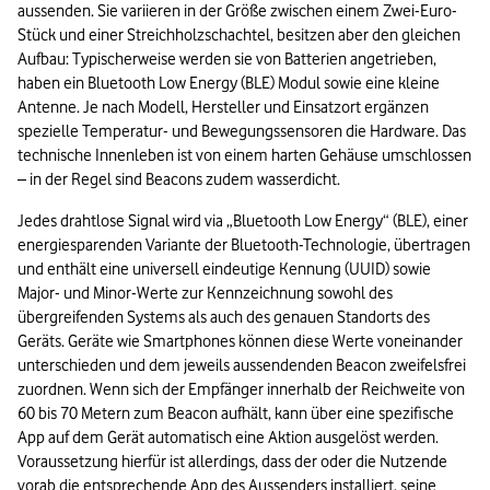
aussenden. Sie variieren in der Größe zwischen einem Zwei-Euro-
Stück und einer Streichholzschachtel, besitzen aber den gleichen 
Aufbau: Typischerweise werden sie von Batterien angetrieben, 
haben ein Bluetooth Low Energy (BLE) Modul sowie eine kleine 
Antenne. Je nach Modell, Hersteller und Einsatzort ergänzen 
spezielle Temperatur- und Bewegungssensoren die Hardware. Das 
technische Innenleben ist von einem harten Gehäuse umschlossen 
– in der Regel sind Beacons zudem wasserdicht. 
Jedes drahtlose Signal wird via „Bluetooth Low Energy“ (BLE), einer 
energiesparenden Variante der Bluetooth-Technologie, übertragen 
und enthält eine universell eindeutige Kennung (UUID) sowie 
Major- und Minor-Werte zur Kennzeichnung sowohl des 
übergreifenden Systems als auch des genauen Standorts des 
Geräts. Geräte wie Smartphones können diese Werte voneinander 
unterschieden und dem jeweils aussendenden Beacon zweifelsfrei 
zuordnen. Wenn sich der Empfänger innerhalb der Reichweite von 
60 bis 70 Metern zum Beacon aufhält, kann über eine spezifische 
App auf dem Gerät automatisch eine Aktion ausgelöst werden. 
Voraussetzung hierfür ist allerdings, dass der oder die Nutzende 
vorab die entsprechende App des Aussenders installiert, seine 