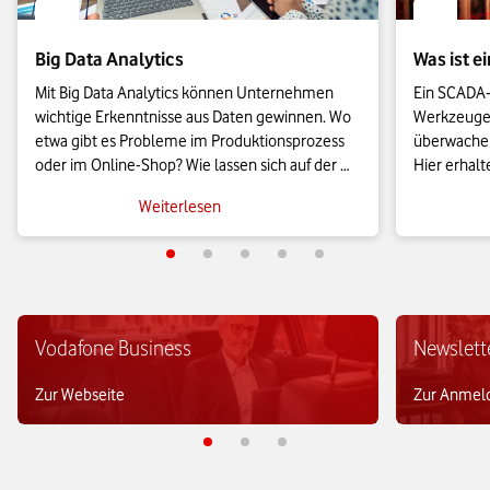
Big Data Analytics
Was ist 
Mit Big Data Analytics können Unternehmen 
Ein SCADA-
wichtige Erkenntnisse aus Daten gewinnen. Wo 
Werkzeugen,
etwa gibt es Probleme im Produktionsprozess 
überwachen
oder im Online-Shop? Wie lassen sich auf der 
Hier erhalt
Basis von Daten Verkaufspreise optimieren? 
über SCADA
Weiterlesen
Diese und weitere Fragen beantworten Big-
über die Fu
Data-Analyseverfahren.
Einsatzmög
Vodafone Business
Newslett
Zur Webseite
Zur Anmel