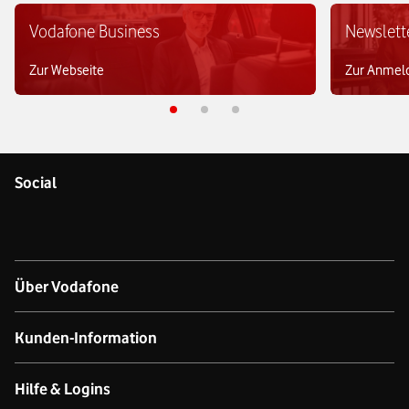
Vodafone Business
Newslett
Zur Webseite
Zur Anmel
Social
Über Vodafone
Über das Unternehmen
Kunden-Information
Unsere Netze
Kontakt für Geschäftskund:innen
Hilfe & Logins