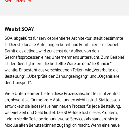
Mehr anzeigen
So setzen Sie SOA in Ihrem Unternehmen ein
Das Wichtigste zu SOA in Kürze
Was ist SOA?
SOA, abgekürzt für serviceorientierte Architektur, stellt bestimmte 
IT-Dienste für alle Abteilungen bereit und kombiniert sie flexibel. 
Damit dies gelingt, wird zunächst der Aufbau von den 
Geschäftsprozessen eines Unternehmens untersucht. Zum Beispiel 
ist der Dienst „Liefere die bestellte Ware an den/die Kund:in“ 
wichtig. Er besteht aus verschiedenen Teilen, wie „Verarbeite die 
Bestellung“, „Überprüfe den Zahlungseingang“ und „Organisiere 
den Transport“. 
Viele Unternehmen bieten diese Prozessabschnitte nicht zentral 
an, obwohl sie für mehrere Abteilungen wichtig sind. Stattdessen 
entwickeln sie jedes Mal einen neuen Prozess für jede Bestellung, 
was viel Zeit und Geld kostet. Die SOA-Idee löst dieses Problem, 
indem sie die Teile beziehungsweise Services als standardisierte 
Module allen Benutzer:innen zugänglich macht. Wenn eine neue 