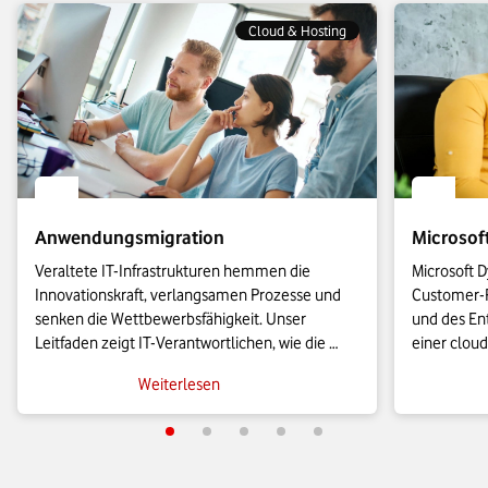
Cloud & Hosting
Anwendungsmigration
Microsof
Veraltete IT-Infrastrukturen hemmen die 
Microsoft D
Innovationskraft, verlangsamen Prozesse und 
Customer-R
senken die Wettbewerbsfähigkeit. Unser 
und des Ent
Leitfaden zeigt IT-Verantwortlichen, wie die 
einer cloud
Anwendungsmigration in die Cloud effizient 
KMU leistu
Weiterlesen
gelingt und wie sich geschäftskritische Prozesse 
es sie bish
agil skalieren lassen.