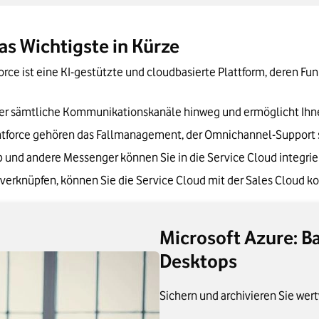
chten Sie die Service Cloud ein
loud hilfreich für Unternehmen
as Wichtigste in Kürze
orce ist eine KI-gestützte und cloudbasierte Plattform, deren Fu
er sämtliche Kommunikationskanäle hinweg und ermöglicht Ihne
tforce gehören das Fallmanagement, der Omnichannel-Support so
nd andere Messenger können Sie in die Service Cloud integrie
verknüpfen, können Sie die Service Cloud mit der Sales Cloud k
Microsoft Azure: B
Desktops
Sichern und archivieren Sie wert