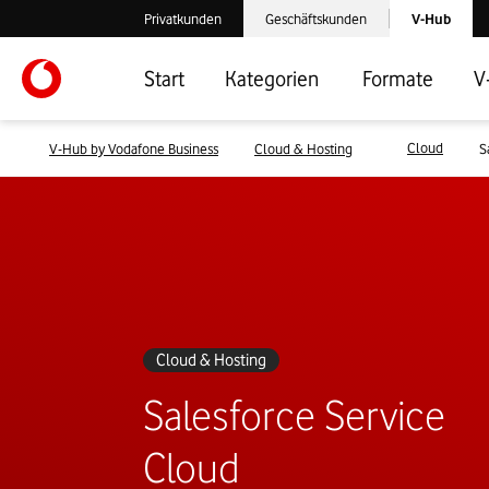
Laden der V-
Privatkunden
Geschäftskunden
V-Hub
Verlassen der V-Hub Webseite: Zum Privatkundenbereich
Verlassen der V-Hub Webseite: Zum 
Start
Kategorien
Formate
V
Cloud
V-Hub by Vodafone Business
Cloud & Hosting
S
Cloud & Hosting
Salesforce Service
Cloud