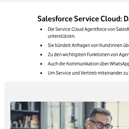
Einführung von Agentforce Service: So ri
Unser Fazit: Deswegen ist eine Service C
Salesforce Service Cloud: D
Die Service Cloud Agentforce von Salesf
unterstützen.
Sie bündelt Anfragen von Kund:innen üb
Zu den wichtigsten Funktionen von Agen
Auch die Kommunikation über WhatsApp u
Um Service und Vertrieb miteinander zu 