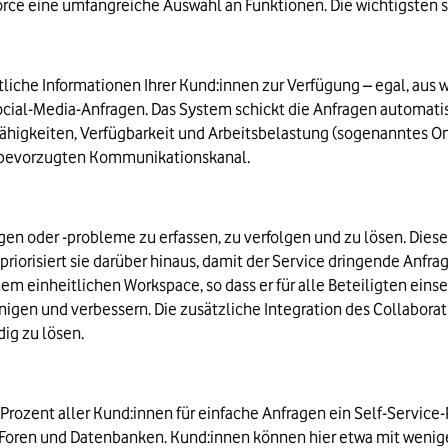
ce eine umfangreiche Auswahl an Funktionen. Die wichtigsten ste
liche Informationen Ihrer Kund:innen zur Verfügung – egal, aus
ocial-Media-Anfragen. Das System schickt die Anfragen automati
Fähigkeiten, Verfügbarkeit und Arbeitsbelastung (sogenanntes Om
n bevorzugten Kommunikationskanal.
en oder -probleme zu erfassen, zu verfolgen und zu lösen. Diese
priorisiert sie darüber hinaus, damit der Service dringende Anfra
m einheitlichen Workspace, so dass er für alle Beteiligten einse
igen und verbessern. Die zusätzliche Integration des Collaborat
ig zu lösen.
ozent aller Kund:innen für einfache Anfragen ein Self-Service-P
Foren und Datenbanken. Kund:innen können hier etwa mit wenigen 