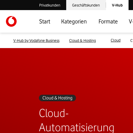
Laden der V-
Privatkunden
Geschäftskunden
V-Hub
Verlassen der V-Hub Webseite: Zum Privatkundenbereich
Verlassen der V-Hub Webseite: Zum 
Start
Kategorien
Formate
V
Cloud
V-Hub by Vodafone Business
Cloud & Hosting
C
Cloud & Hosting
Cloud-
Automatisierung