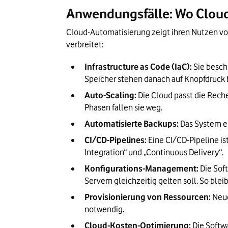
Anwendungsfälle: Wo Clou
Cloud-Automatisierung zeigt ihren Nutzen vo
verbreitet:
Infrastructure as Code (IaC):
 Sie besch
Speicher stehen danach auf Knopfdruck be
Auto-Scaling:
 Die Cloud passt die Rech
Phasen fallen sie weg.
Automatisierte Backups:
 Das System e
CI/CD-Pipelines:
 Eine CI/CD-Pipeline i
Integration“ und „Continuous Delivery“.
Konfigurations-Management:
 Die Sof
Servern gleichzeitig gelten soll. So ble
Provisionierung von Ressourcen:
 Neu
notwendig.
Cloud-Kosten-Optimierung:
 Die Softw