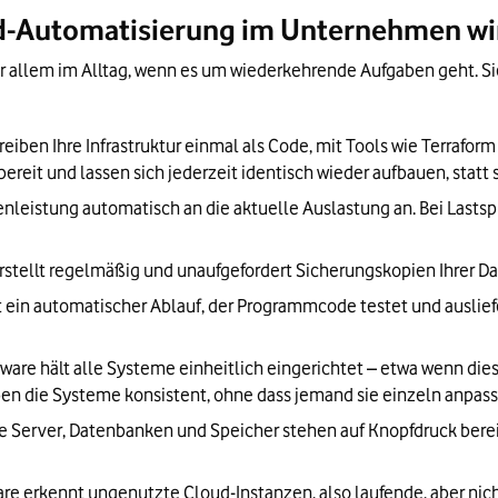
d-Automatisierung im Unternehmen wi
r allem im Alltag, wenn es um wiederkehrende Aufgaben geht. S
reiben Ihre Infrastruktur einmal als Code, mit Tools wie Terrafor
reit und lassen sich jederzeit identisch wieder aufbauen, statt 
enleistung automatisch an die aktuelle Auslastung an. Bei Lasts
rstellt regelmäßig und unaufgefordert Sicherungskopien Ihrer Da
st ein automatischer Ablauf, der Programmcode testet und ausliefe
tware hält alle Systeme einheitlich eingerichtet – etwa wenn dies
iben die Systeme konsistent, ohne dass jemand sie einzeln anpass
e Server, Datenbanken und Speicher stehen auf Knopfdruck bereit.
are erkennt ungenutzte Cloud-Instanzen, also laufende, aber nich