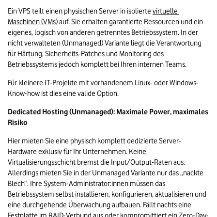
Ein VPS teilt einen physischen Server in isolierte 
virtuelle 
Maschinen (VMs)
 auf. Sie erhalten garantierte Ressourcen und ein 
eigenes, logisch von anderen getrenntes Betriebssystem. In der 
nicht verwalteten (Unmanaged) Variante liegt die Verantwortung 
für Härtung, Sicherheits-Patches und Monitoring des 
Betriebssystems jedoch komplett bei Ihren internen Teams.
Für kleinere IT-Projekte mit vorhandenem Linux- oder Windows-
Know-how ist dies eine valide Option.
Dedicated Hosting (Unmanaged): Maximale Power, maximales 
Risiko
Hier mieten Sie eine physisch komplett dedizierte Server-
Hardware exklusiv für Ihr Unternehmen. Keine 
Virtualisierungsschicht bremst die Input/Output-Raten aus. 
Allerdings mieten Sie in der Unmanaged Variante nur das „nackte 
Blech“. Ihre System-Administrator:innen müssen das 
Betriebssystem selbst installieren, konfigurieren, aktualisieren und 
eine durchgehende Überwachung aufbauen. Fällt nachts eine 
Festplatte im RAID-Verbund aus oder kompromittiert ein 
Zero-Day-