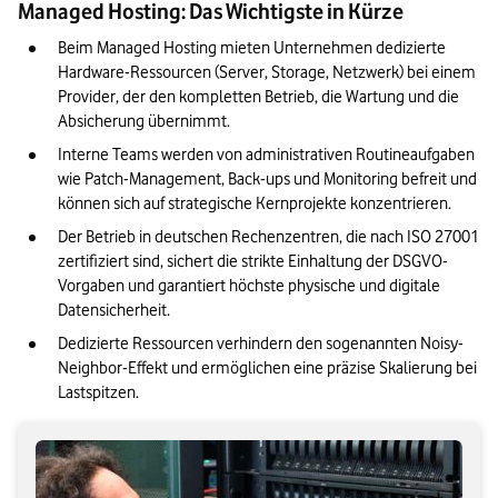
Managed Hosting: Das Wichtigste in Kürze
Unsere B2B-Entscheidungshilfe: Welches Hosting-Modell
passt zu welcher Unternehmensgröße?
Beim Managed Hosting mieten Unternehmen dedizierte 
Hardware-Ressourcen (Server, Storage, Netzwerk) bei einem 
Managed-Hosting-Anbieter in Deutschland: Auswahlkriterien
Provider, der den kompletten Betrieb, die Wartung und die 
und SLA
Absicherung übernimmt.
Unser Fazit: Managed Hosting entlastet die IT und sorgt für
Interne Teams werden von administrativen Routineaufgaben 
bessere Compliance
wie Patch-Management, Back-ups und Monitoring befreit und 
können sich auf strategische Kernprojekte konzentrieren.
Der Betrieb in deutschen Rechenzentren, die nach ISO 27001 
zertifiziert sind, sichert die strikte Einhaltung der DSGVO-
Vorgaben und garantiert höchste physische und digitale 
Datensicherheit.
Dedizierte Ressourcen verhindern den sogenannten Noisy-
Neighbor-Effekt und ermöglichen eine präzise Skalierung bei 
Lastspitzen.