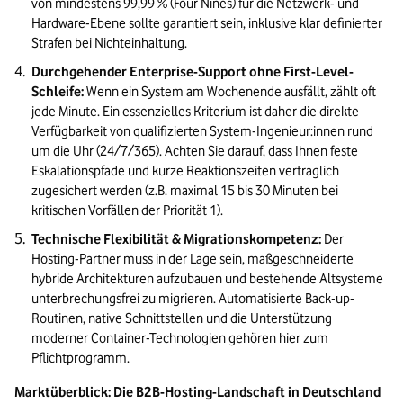
von mindestens 99,99 % (Four Nines) für die Netzwerk- und 
Hardware-Ebene sollte garantiert sein, inklusive klar definierter 
Strafen bei Nichteinhaltung.
Durchgehender Enterprise-Support ohne First-Level-
Schleife:
 Wenn ein System am Wochenende ausfällt, zählt oft 
jede Minute. Ein essenzielles Kriterium ist daher die direkte 
Verfügbarkeit von qualifizierten System-Ingenieur:innen rund 
um die Uhr (24/7/365). Achten Sie darauf, dass Ihnen feste 
Eskalationspfade und kurze Reaktionszeiten vertraglich 
zugesichert werden (z.B. maximal 15 bis 30 Minuten bei 
kritischen Vorfällen der Priorität 1).
Technische Flexibilität & Migrationskompetenz:
 Der 
Hosting-Partner muss in der Lage sein, maßgeschneiderte 
hybride Architekturen aufzubauen und bestehende Altsysteme 
unterbrechungsfrei zu migrieren. Automatisierte Back-up-
Routinen, native Schnittstellen und die Unterstützung 
moderner Container-Technologien gehören hier zum 
Pflichtprogramm.
Marktüberblick: Die B2B-Hosting-Landschaft in Deutschland