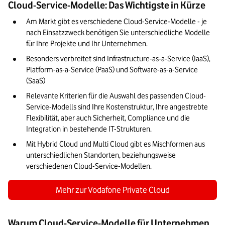
Cloud-Service-Modelle: Das Wichtigste in Kürze
Praxisbeispiele: So können Unternehmen Cloud-Service-
Am Markt gibt es verschiedene Cloud-Service-Modelle - je 
Modelle erfolgreich nutzen
nach Einsatzzweck benötigen Sie unterschiedliche Modelle 
für Ihre Projekte und Ihr Unternehmen.
Checkliste: In 7 Schritten zum passenden Cloud-Service-
Modell
Besonders verbreitet sind Infrastructure-as-a-Service (IaaS), 
Platform-as-a-Service (PaaS) und Software-as-a-Service 
Unser Fazit: Das richtige Cloud-Service-Modell für Sie
(SaaS)
Relevante Kriterien für die Auswahl des passenden Cloud-
Service-Modells sind Ihre Kostenstruktur, Ihre angestrebte 
Flexibilität, aber auch Sicherheit, Compliance und die 
Integration in bestehende IT-Strukturen.
Mit Hybrid Cloud und Multi Cloud gibt es Mischformen aus 
unterschiedlichen Standorten, beziehungsweise 
verschiedenen Cloud-Service-Modellen.
Mehr zur Vodafone Private Cloud
Warum Cloud-Service-Modelle für Unternehmen