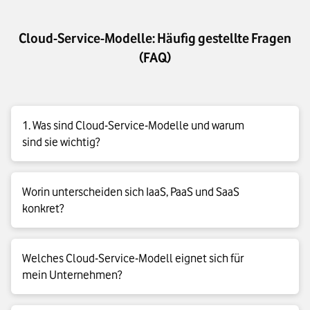
Cloud-Service-Modelle: Häufig gestellte Fragen
(FAQ)
1. Was sind Cloud-Service-Modelle und warum
sind sie wichtig?
Cloud-Service-Modelle beschreiben, wie Sie IT-Leistungen
Worin unterscheiden sich IaaS, PaaS und SaaS
nutzen und welche Aufgaben Sie selbst übernehmen. Diese
konkret?
Modelle helfen Ihnen dabei, Ihre IT flexibel zu gestalten,
Kosten zu steuern und Innovation gezielt voranzutreiben.
IaaS bietet Ihnen maximale Kontrolle über die Infrastruktur,
Welches Cloud-Service-Modell eignet sich für
während Sie viele Aufgaben selbst übernehmen. PaaS
mein Unternehmen?
unterstützt Sie bei der Entwicklung von Anwendungen, da der
Anbieter die technische Basis betreibt. SaaS stellt fertige