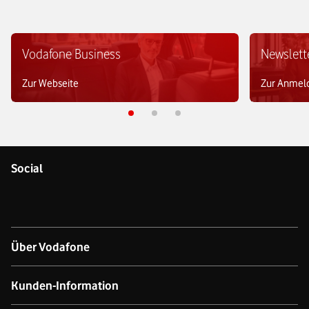
Vodafone Business
Newslett
Zur Webseite
Zur Anmel
Social
Über Vodafone
Über das Unternehmen
Kunden-Information