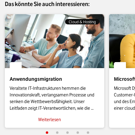
Das könnte Sie auch interessieren:
Cloud & Hosting
Anwendungsmigration
Microsof
Veraltete IT-Infrastrukturen hemmen die 
Microsoft D
Innovationskraft, verlangsamen Prozesse und 
Customer-R
senken die Wettbewerbsfähigkeit. Unser 
und des Ent
Leitfaden zeigt IT-Verantwortlichen, wie die 
einer cloud
Anwendungsmigration in die Cloud effizient 
KMU leistu
Weiterlesen
gelingt und wie sich geschäftskritische Prozesse 
es sie bish
agil skalieren lassen.