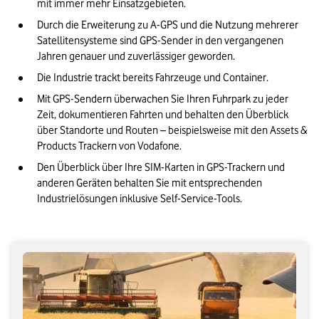
Die Vorteile von GPS-Trackern im Überblick
mit immer mehr Einsatzgebieten.
Durch die Erweiterung zu A-GPS und die Nutzung mehrerer 
Datenschutz, Sicherheit & rechtliche Aspekte
Satellitensysteme sind GPS-Sender in den vergangenen 
Jahren genauer und zuverlässiger geworden.
Kosten und Wirtschaftlichkeit im Einsatz
Die Industrie trackt bereits Fahrzeuge und Container.
Unser Fazit: GPS-Sender sind ein hilfreiches und effizientes
Mit GPS-Sendern überwachen Sie Ihren Fuhrpark zu jeder 
Tool für Unternehmen
Zeit, dokumentieren Fahrten und behalten den Überblick 
über Standorte und Routen – beispielsweise mit den Assets & 
Products Trackern von Vodafone.
Den Überblick über Ihre SIM-Karten in GPS-Trackern und 
anderen Geräten behalten Sie mit entsprechenden 
Industrielösungen inklusive Self-Service-Tools.