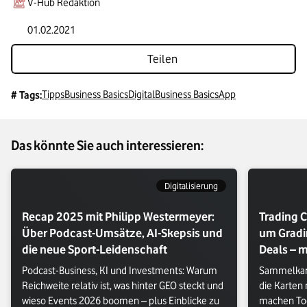
V-Hub Redaktion
01.02.2021
Teilen
Tipps
Business Basics
Digital
Business Basics
App
# Tags:
Das könnte Sie auch interessieren:
Digitalisierung
Recap 2025 mit Philipp Westermeyer:
Trading C
Über Podcast-Umsätze, AI-Skepsis und
um Gradi
die neue Sport-Leidenschaft
Deals – m
Podcast-Business, KI und Investments: Warum 
Sammelkart
Reichweite relativ ist, was hinter GEO steckt und 
die Karten
wieso Events 2026 boomen – plus Einblicke zu 
machen Too