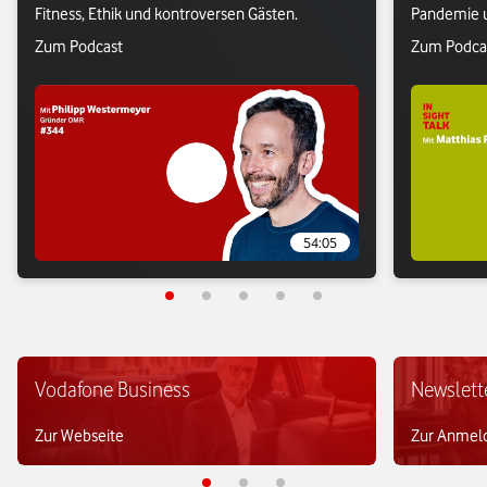
Fitness, Ethik und kontroversen Gästen.
Pandemie u
besten Trad
Verlasse Vodafone Webseite: Zum Podcast
Verlasse V
Zum Podcast
Zum Podca
54:05
Vodafone Business
Newslett
Zur Webseite
Zur Anmel