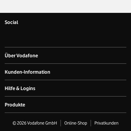
Social
Über Vodafone
Über das Unternehmen
Kunden-Information
Unsere Netze
Kontakt für Geschäftskund:innen
Hilfe & Logins
Netzabdeckung Mobilfunk
Kontakt für Privatkund:innen
Produkt- & technischer Support
Produkte
Verfügbarkeit Festnetz
Datenschutz
Online-Hilfe
GigaCube
©
2026
Vodafone GmbH
Online-Shop
Privatkunden
Nachhaltigkeit
Business Premium Stores
Produktinformationsblätter