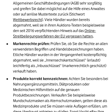
Allgemeinen Geschäftsbedingungen (AGB) sehr sorgfältig 
und greifen Sie dabei möglichst auf die Hilfe eines Anwaltes 
oder auf seriöse Mustertexte zurück (Stichwort 
Wettbewerbsrecht
). Viele Händler wurden bereits 
abgemahnt, weil sie in ihren Auktions-Texten beispielsweise 
den seit 2016 verpflichtenden Hinweis auf das 
Online-
Streitbeilegungsverfahren der EU vergessen hatten
.
Markenrechte prüfen:
 Prüfen Sie, ob Sie die Rechte an allen 
verwendeten Begriffen und Handelsbezeichnungen haben. 
Etliche Händler wurden in der Vergangenheit kostenpflichtig 
abgemahnt, weil sie „Innensechskantschlüssel“ (erlaubt) 
leichtfertig als „Inbusschlüssel“ (markenrechtlich geschützt) 
verkauft haben.
Produkte korrekt kennzeichnen:
 Achten Sie besonders bei 
Nahrungsergänzungsmitteln, Diätprodukten oder 
Medizinischen Hilfsmitteln auf die genauen 
Produktbezeichnungen. Verkaufen Sie beispielsweise 
Mundschutzmasken als Atemschutzmasken, gelten diese als 
Medizinprodukte und Sie müssen viele Auflagen erfüllen, um 
diese überhaupt anbieten zu dürfen. Sonst löscht eBay Ihre 