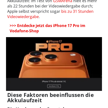
Akkulaufzeit: Im Test von
GSMArena
hielt es mehr
als 22 Stunden bei der Videowiedergabe durch;
Apple selbst verspricht sogar
bis zu 31 Stunden
Videowiedergabe
.
>>> Entdecke jetzt das iPhone 17 Pro im
Vodafone-Shop
Diese Faktoren beeinflussen die
Akkulaufzeit