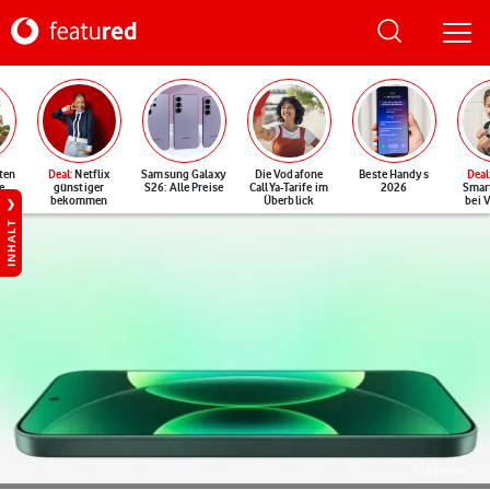
ten
Deal
: Netflix
Samsung Galaxy
Die Vodafone
Beste Handys
Deal
e
günstiger
S26: Alle Preise
CallYa-Tarife im
2026
Smar
bekommen
Überblick
bei 
INHALT
©Xiaomi