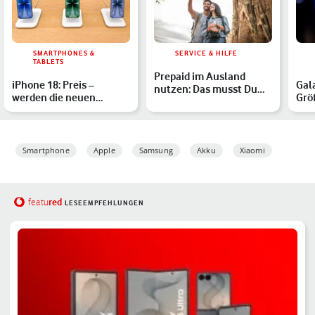
SMARTPHONES &
SERVICE & HILFE
TABLETS
Prepaid im Ausland
iPhone 18: Preis –
Gal
nutzen: Das musst Du
werden die neuen
Grö
2026 wissen
Modelle teurer?
ein
Smartphone
Apple
Samsung
Akku
Xiaomi
red
featu
LESEEMPFEHLUNGEN