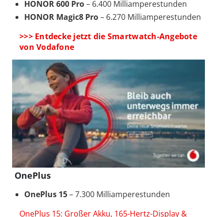
HONOR 600 Pro
– 6.400 Milliamperestunden
HONOR Magic8 Pro
– 6.270 Milliamperestunden
>>> Entdecke jetzt die Smartwatch-Angebote
von Vodafone
OnePlus
OnePlus 15
– 7.300 Milliamperestunden
OnePlus 15: Großer Akku, 165-Hertz-Display &