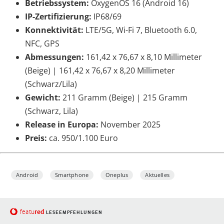
Betriebssystem:
OxygenOS 16 (Android 16)
IP-Zertifizierung:
IP68/69
Konnektivität:
LTE/5G, Wi-Fi 7, Bluetooth 6.0,
NFC, GPS
Abmessungen:
161,42 x 76,67 x 8,10 Millimeter
(Beige) | 161,42 x 76,67 x 8,20 Millimeter
(Schwarz/Lila)
Gewicht:
211 Gramm (Beige) | 215 Gramm
(Schwarz, Lila)
Release in Europa:
November 2025
Preis:
ca. 950/1.100 Euro
Android
Smartphone
Oneplus
Aktuelles
red
featu
LESEEMPFEHLUNGEN