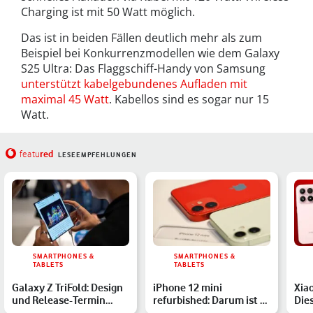
Charging ist mit 50 Watt möglich.
Das ist in beiden Fällen deutlich mehr als zum
Beispiel bei Konkurrenzmodellen wie dem Galaxy
S25 Ultra: Das Flaggschiff-Handy von Samsung
unterstützt kabelgebundenes Aufladen mit
maximal 45 Watt
. Kabellos sind es sogar nur 15
Watt.
red
featu
LESEEMPFEHLUNGEN
SMARTPHONES &
SMARTPHONES &
TABLETS
TABLETS
Galaxy Z TriFold: Design
iPhone 12 mini
Xiao
und Release-Termin
refurbished: Darum ist es
Die
endlich bekannt?
auch 2025 ein guter Kauf
spe