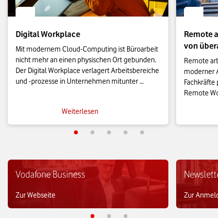
Digital Workplace
Remote ar
von übera
Mit modernem Cloud-Computing ist Büroarbeit 
nicht mehr an einen physischen Ort gebunden. 
Remote arbe
Der Digital Workplace verlagert Arbeitsbereiche 
moderner A
und -prozesse in Unternehmen mitunter 
Fachkräfte p
komplett in die digitale Sphäre und ersetzt den 
Remote Work
traditionellen Büroarbeitsplatz. Doch was heißt 
neuen Herau
Weiterlesen
das genau?
Remote-Arbe
nachhaltig 
In den verg
Verständnis
Digitalisie
Vodafone Business
Newslett
Arbeitgebe
Work zum fe
Zur Webseite
Zur Anmel
Berufswelt 
Kollaborati