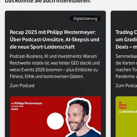
Das könnte Sie auch interessieren:
Digitalisierung
Recap 2025 mit Philipp Westermeyer:
Trading C
Über Podcast-Umsätze, AI-Skepsis und
um Gradi
die neue Sport-Leidenschaft
Deals – m
Podcast-Business, KI und Investments: Warum 
Sammelkart
Reichweite relativ ist, was hinter GEO steckt und 
die Karten
wieso Events 2026 boomen – plus Einblicke zu 
machen Too
Fitness, Ethik und kontroversen Gästen.
Pandemie u
besten Trad
Verlasse Vodafone Webseite: Zum Podcast
Verlasse V
Zum Podcast
Zum Podca