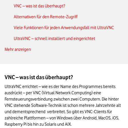
VNC – was ist das überhaupt?
Alternativen für den Remote-Zugriff
Viele Funktionen für jeden Anwendungsfall mit UltraVNC
UltraVNC – schnell installiert und eingerichtet
Mehr anzeigen
UltraVNC silent einrichten für die Remote-Server-
Administration im 64-Bit-Umfeld
Erste Hilfe bei Problemen mit UltraVNC
VNC – was ist das überhaupt?
UltraVNC errichtet – wie es der Name des Programmes bereits 
ausdrückt – per VNC (Virtual Network Computing) eine 
Fernsteuerungsverbindung zwischen zwei Computern. Die hinter 
VNC stehende Software-Technik ist schon mehrere Jahrzehnte alt 
und dementsprechend  verbreitet. So gibt es VNC-Clients für 
zahlreiche Plattformen – von Windows über Android, MacOS, iOS, 
Raspberry Pi bis hin zu Solaris und AIX.