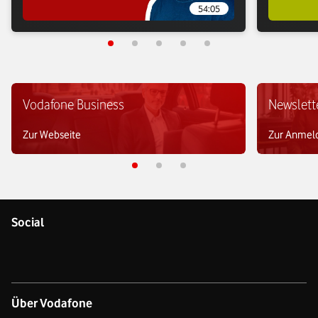
54:05
Vodafone Business
Newslett
Zur Webseite
Zur Anmel
Social
Über Vodafone