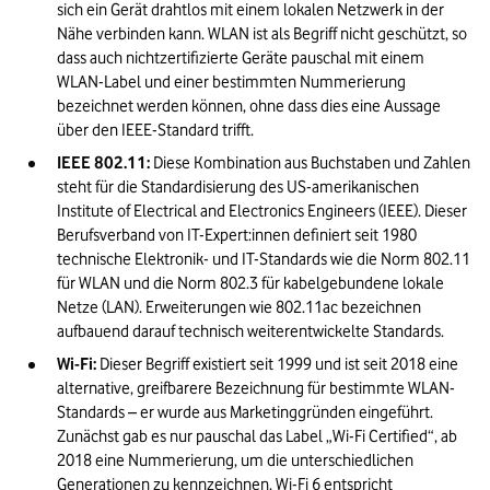
sich ein Gerät drahtlos mit einem lokalen Netzwerk in der 
Nähe verbinden kann. WLAN ist als Begriff nicht geschützt, so 
dass auch nichtzertifizierte Geräte pauschal mit einem 
WLAN-Label und einer bestimmten Nummerierung 
bezeichnet werden können, ohne dass dies eine Aussage 
über den IEEE-Standard trifft.
IEEE 802.11:
 Diese Kombination aus Buchstaben und Zahlen 
steht für die Standardisierung des US-amerikanischen 
Institute of Electrical and Electronics Engineers (IEEE). Dieser 
Berufsverband von IT-Expert:innen definiert seit 1980 
technische Elektronik- und IT-Standards wie die Norm 802.11 
für WLAN und die Norm 802.3 für kabelgebundene lokale 
Netze (LAN). Erweiterungen wie 802.11ac bezeichnen 
aufbauend darauf technisch weiterentwickelte Standards.
Wi-Fi:
 Dieser Begriff existiert seit 1999 und ist seit 2018 eine 
alternative, greifbarere Bezeichnung für bestimmte WLAN-
Standards – er wurde aus Marketinggründen eingeführt. 
Zunächst gab es nur pauschal das Label „Wi-Fi Certified“, ab 
2018 eine Nummerierung, um die unterschiedlichen 
Generationen zu kennzeichnen. Wi-Fi 6 entspricht 