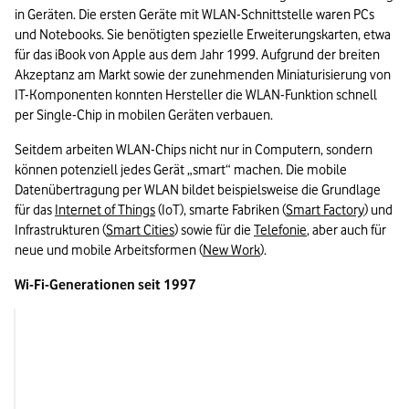
in Geräten. Die ersten Geräte mit WLAN-Schnittstelle waren PCs 
und Notebooks. Sie benötigten spezielle Erweiterungskarten, etwa 
für das iBook von Apple aus dem Jahr 1999. Aufgrund der breiten 
Akzeptanz am Markt sowie der zunehmenden Miniaturisierung von 
IT-Komponenten konnten Hersteller die WLAN-Funktion schnell 
per Single-Chip in mobilen Geräten verbauen.
Seitdem arbeiten WLAN-Chips nicht nur in Computern, sondern 
können potenziell jedes Gerät „smart“ machen. Die mobile 
Datenübertragung per WLAN bildet beispielsweise die Grundlage 
für das 
Internet of Things
 (IoT), smarte Fabriken (
Smart Factory
) und 
Infrastrukturen (
Smart Cities
) sowie für die 
Telefonie
, aber auch für 
neue und mobile Arbeitsformen (
New Work
).
Wi-Fi-Generationen seit 1997
Jahr
IEEE-Standard
1997
IEEE 802.11(-Legacy