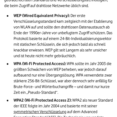
gebräuchlichsten Standards und Verschlüsselungstechnologien, 
die beim Zugriff auf drahtlose Netzwerke üblich sind.
WEP (Wired Equivalent Privacy): 
Der erste 
Verschlüsselungsstandard kam zeitgleich mit der Etablierung 
von WLAN auf und sollte den drahtlosen Datenaustausch ab 
Ende der 1990er-Jahre vor unbefugtem Zugriff schützen. Das 
Protokoll basierte auf einem 24-Bit-Individualisierungsvektor 
mit statischen Schlüsseln, die sich jedoch bald als schnell 
knackbar erwiesen. WEP gilt seit Langem als sehr unsicher 
und ist heute nicht mehr gebräuchlich.
WPA (Wi-Fi Protected Access): 
WPA sollte im Jahr 2003 die 
größten Schwächen von WEP beheben, war jedoch darauf 
aufbauend nur eine Übergangslösung. WPA verwendete zwar 
stärkere 256-Bit-Schlüssel, war aber dennoch sehr anfällig für 
Brute-Force- und Wörterbuchangriffe – und damit nur kurze 
Zeit ein „Pseudo-Standard“.
WPA2 (Wi-Fi Protected Access 2): 
WPA2 als neuer Standard 
der IEEE folgte im Jahr 2004 und basierte mit seiner 
symmetrischen Verschlüsselung
 auf dem Advanced 