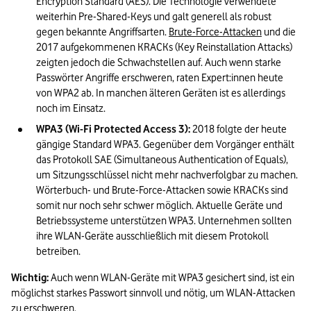
Encryption Standard (AES). Die Technologie verwendete 
weiterhin Pre-Shared-Keys und galt generell als robust 
gegen bekannte Angriffsarten. 
Brute-Force-Attacken
 und die 
2017 aufgekommenen KRACKs (Key Reinstallation Attacks) 
zeigten jedoch die Schwachstellen auf. Auch wenn starke 
Passwörter Angriffe erschweren, raten Expert:innen heute 
von WPA2 ab. In manchen älteren Geräten ist es allerdings 
noch im Einsatz.
WPA3 (Wi-Fi Protected Access 3): 
2018 folgte der heute 
gängige Standard WPA3. Gegenüber dem Vorgänger enthält 
das Protokoll SAE (Simultaneous Authentication of Equals), 
um Sitzungsschlüssel nicht mehr nachverfolgbar zu machen. 
Wörterbuch- und Brute-Force-Attacken sowie KRACKs sind 
somit nur noch sehr schwer möglich. Aktuelle Geräte und 
Betriebssysteme unterstützen WPA3. Unternehmen sollten 
ihre WLAN-Geräte ausschließlich mit diesem Protokoll 
betreiben.
Wichtig:
 Auch wenn WLAN-Geräte mit WPA3 gesichert sind, ist ein 
möglichst starkes Passwort sinnvoll und nötig, um WLAN-Attacken 
zu erschweren.