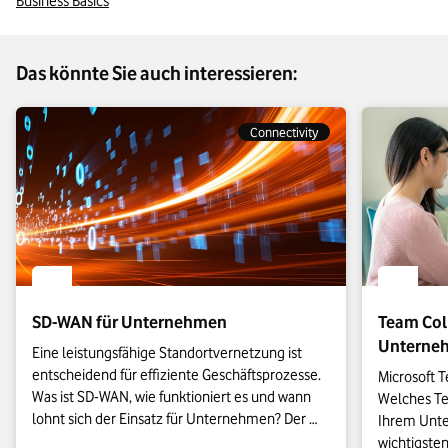
Business Basics
Fi-Bezeichnung (etwa Wi-Fi 7) anzeigt. Unter Windows 11
finden Sie die Angabe beispielsweise unter „Einstellungen |
Netzwerk und Internet | WLAN |Hardwareeigenschaften“ beim
Das könnte Sie auch interessieren:
Punkt „Protokoll“.
Connectivity
SD-WAN für Unternehmen
Team Coll
Unterne
Eine leistungsfähige Standortvernetzung ist 
entscheidend für effiziente Geschäftsprozesse. 
Microsoft T
Was ist SD-WAN, wie funktioniert es und wann 
Welches Tea
lohnt sich der Einsatz für Unternehmen? Der 
Ihrem Unte
Artikel erklärt Technik, Einsatzszenarien, Kosten 
wichtigsten