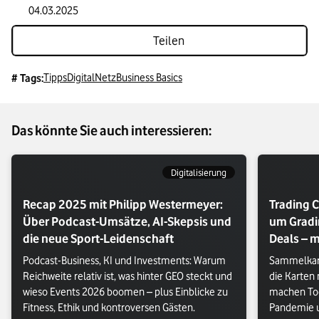
04.03.2025
Teilen
Tipps
Digital
Netz
Business Basics
# Tags:
Das könnte Sie auch interessieren:
Digitalisierung
Recap 2025 mit Philipp Westermeyer:
Trading C
Über Podcast-Umsätze, AI-Skepsis und
um Gradi
die neue Sport-Leidenschaft
Deals – m
Podcast-Business, KI und Investments: Warum 
Sammelkart
Reichweite relativ ist, was hinter GEO steckt und 
die Karten
wieso Events 2026 boomen – plus Einblicke zu 
machen Too
Fitness, Ethik und kontroversen Gästen.
Pandemie u