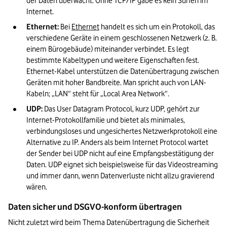
der Daten überwacht. Ohne TCP/IP gäbe es kein Surfen im 
Internet.
Ethernet: 
Bei 
Ethernet
 handelt es sich um ein Protokoll, das 
verschiedene Geräte in einem geschlossenen Netzwerk (z. B. 
einem Bürogebäude) miteinander verbindet. Es legt 
bestimmte Kabeltypen und weitere Eigenschaften fest. 
Ethernet-Kabel unterstützen die Datenübertragung zwischen 
Geräten mit hoher Bandbreite. Man spricht auch von LAN-
Kabeln; „LAN“ steht für „Local Area Network“.
UDP:
 Das User Datagram Protocol, kurz UDP, gehört zur 
Internet-Protokollfamilie und bietet als minimales, 
verbindungsloses und ungesichertes Netzwerkprotokoll eine 
Alternative zu IP. Anders als beim Internet Protocol wartet 
der Sender bei UDP nicht auf eine Empfangsbestätigung der 
Daten. UDP eignet sich beispielsweise für das Videostreaming 
und immer dann, wenn Datenverluste nicht allzu gravierend 
wären.
Daten sicher und DSGVO-konform übertragen
Nicht zuletzt wird beim Thema Datenübertragung die Sicherheit 