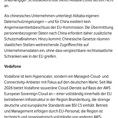
unabhängiger Schlüsselkontrolle bietet Alibaba Cloud derzeit nicht 
an.
Als chinesisches Unternehmen unterliegt Alibaba eigenen 
Datenschutzregelungen – und für China existiert kein 
Angemessenheitsbeschluss der EU-Kommission. Die Übermittlung 
personenbezogener Daten nach China erfordert daher zusätzliche 
Schutzmaßnahmen. Hinzu kommt: Chinesische Gesetze räumen 
staatlichen Stellen weitreichende Zugriffsrechte auf 
Unternehmensdaten ein, ohne dass vergleichbare rechtsstaatliche 
Schranken wie in der EU greifen.
Vodafone 
Vodafone ist kein Hyperscaler, sondern ein Managed-Cloud- und 
Connectivity-Anbieter mit Fokus auf den deutschen Markt. Seit Mai 
2026 bietet Vodafone souveräne Cloud-Dienste auf Basis der AWS 
European Sovereign Cloud an – einer vollständig innerhalb der EU 
betriebenen Infrastruktur in der Region Brandenburg, die strenge 
deutsche und europäische Standards wie BSI C5 einhält. Betrieb 
und Management erfolgen durch EU-Personal; die Region ist 
technisch und organisatorisch vollständig von anderen AWS-