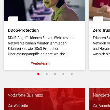
DDoS-Protection
Zero Tru
DDoS-Angriffe können Server, Websites und 
Erfahren Si
Netzwerke binnen Minuten lahmlegen. 
Network: wi
Erfahren Sie, wie DDoS-Protection 
und Herausf
Überlastungsangriffe erkennt, welche 
was sich hi
Schutzmodelle infrage kommen und worauf Sie 
Zusätzlich 
Weiterlesen
bei der Anbieterwahl gemäß NIS2 und BSI 
Zero-Trust
achten sollten.
einführen.
Vodafone Business
Newslett
Zur Webseite
Zur Anmel