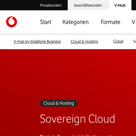
Laden der V-
Privatkunden
Geschäftskunden
V-Hub
Verlassen der V-Hub Webseite: Zum Privatkundenbereich
Verlassen der V-Hub Webseite: Zum 
Start
Kategorien
Formate
V
Cloud
V-Hub by Vodafone Business
Cloud & Hosting
S
Cloud & Hosting
Sovereign Cloud