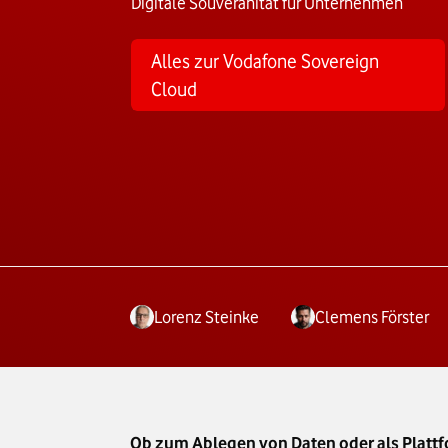
Digitale Souveränität für Unternehmen
Alles zur Vodafone Sovereign
Cloud
Lorenz Steinke
Clemens Förster
Ob zum Ablegen von Daten oder als Plattf