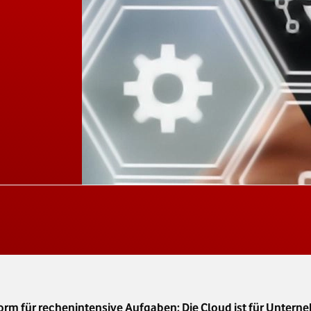
orm für rechenintensive Aufgaben: Die Cloud ist für Untern