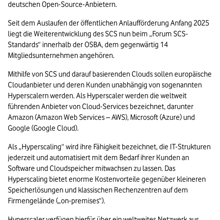
deutschen Open-Source-Anbietern. 
Seit dem Auslaufen der öffentlichen Anlaufförderung Anfang 2025 
liegt die Weiterentwicklung des SCS nun beim „Forum SCS-
Standards“ innerhalb der OSBA, dem gegenwärtig 14 
Mitgliedsunternehmen angehören.
Mithilfe von SCS und darauf basierenden Clouds sollen europäische 
Cloudanbieter und deren Kunden unabhängig von sogenannten 
Hyperscalern werden. Als Hyperscaler werden die weltweit 
führenden Anbieter von Cloud-Services bezeichnet, darunter 
Amazon (Amazon Web Services – AWS), Microsoft (Azure) und 
Google (Google Cloud). 
Als „Hyperscaling“ wird ihre Fähigkeit bezeichnet, die IT-Strukturen 
jederzeit und automatisiert mit dem Bedarf ihrer Kunden an 
Software und Cloudspeicher mitwachsen zu lassen. Das 
Hyperscaling bietet enorme Kostenvorteile gegenüber kleineren 
Speicherlösungen und klassischen Rechenzentren auf dem 
Firmengelände („on-premises“).
Hyperscaler verfügen hierfür über ein weltweites Netzwerk aus 