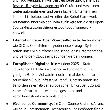
und IT-Anwendungen wie beispielsweise durchgehendes 
Device-Lifecycle-Management
 für Geräte und Maschinen 
weiter automatisieren und vereinfachen. Unternehmen 
können hierbei auch auf Arbeiten der Robot Framework 
Foundation innerhalb der OSBA zurückgreifen, die das Open-
Source-Testautomatisierungstool Robot Framework 
entwickelt. 
Integration neuer Open-Source-Projekte: 
Technologien 
wie GitOps, OpenTelemetry oder neue Storage-Systeme 
sollen unter SCS einfacher und schneller in Unternehmens- 
und Behörden-Clouds eingebunden werden können.
Europäische Digitalpolitik: 
Mit dem 2023 in Kraft 
getretenen EU Data Governance Act und dem seit 2025 
gültigen EU Data Act wächst noch einmal der Bedarf an 
souveränen Cloud-Infrastrukturen für Unternehmen und 
Behörden innerhalb der europäischen Union. Der SCS soll 
diese Infrastrukturen weiterhin gesetzes- und 
verordnungskonform bereitstellen. 
Wachsende Community: 
Die Open Source Business Alliance 
will neue Unternehmen, Hochschulen und Behörden für die 