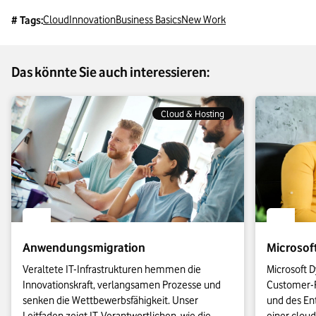
Cloud
Innovation
Business Basics
New Work
# Tags:
Das könnte Sie auch interessieren:
Cloud & Hosting
Anwendungsmigration
Microsof
Veraltete IT-Infrastrukturen hemmen die 
Microsoft D
Innovationskraft, verlangsamen Prozesse und 
Customer-R
senken die Wettbewerbsfähigkeit. Unser 
und des Ent