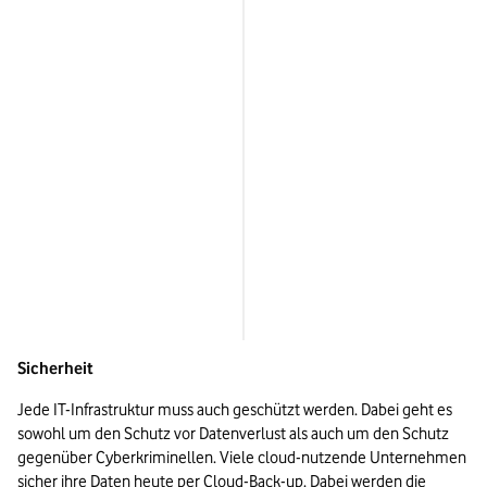
der Cloud einfach umzusetzen
Schutz vor 
Cybergefahren
Cloud-Betreiber und cloud-
nutzendes Unternehmen teilen 
die Verantwortung („Shared 
Responsibility“)
Kosten
Kein Anfangsinvestment in 
Hardware, gut planbare 
Betriebskosten je nach Cloud-
Anbieter und Modell
Sicherheit 
Jede IT-Infrastruktur muss auch geschützt werden. Dabei geht es 
sowohl um den Schutz vor Datenverlust als auch um den Schutz 
gegenüber Cyberkriminellen. Viele cloud-nutzende Unternehmen 
sicher ihre Daten heute per 
Cloud-Back-up
. Dabei werden die 